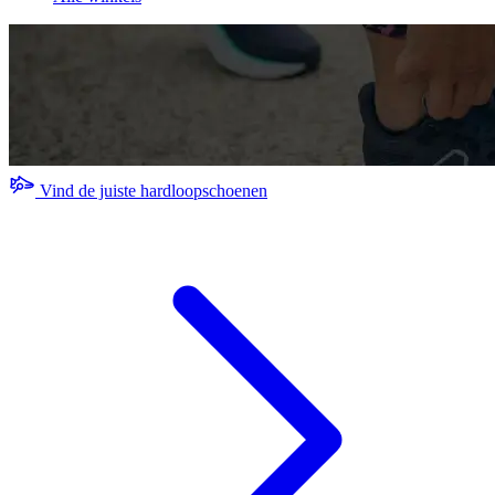
Vind de juiste hardloopschoenen