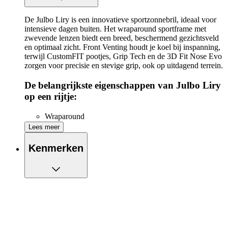
De Julbo Liry is een innovatieve sportzonnebril, ideaal voor
intensieve dagen buiten. Het wraparound sportframe met
zwevende lenzen biedt een breed, beschermend gezichtsveld
en optimaal zicht. Front Venting houdt je koel bij inspanning,
terwijl CustomFIT pootjes, Grip Tech en de 3D Fit Nose Evo
zorgen voor precisie en stevige grip, ook op uitdagend terrein.
De belangrijkste eigenschappen van Julbo Liry
op een rijtje:
Wraparound
Breed zichtveld
Lees meer
Frontventilatie
CustomFIT pootjes
Kenmerken
Grip Tech pootjes
3D Fit neus
Low bridge fit
Metal+ scharnier
Helm-compatibel
Lichtgewicht: 29g
Breedte per lens: 64mm
Lengte pootjes: 133mm
Breedte neusbrug: 12mm