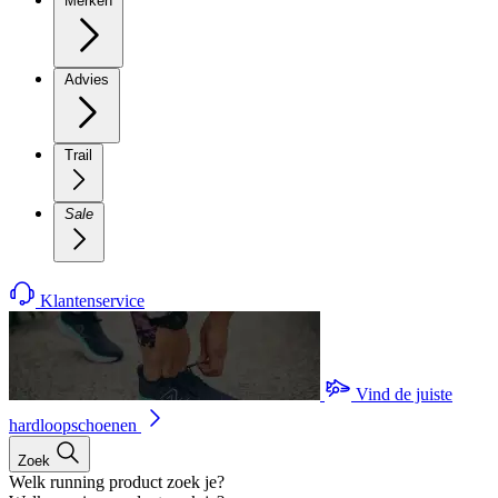
Merken
Advies
Trail
Sale
Klantenservice
Vind de juiste
hardloopschoenen
Zoek
Welk running product zoek je?