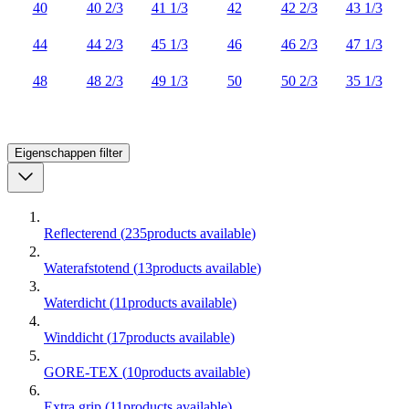
40
40 2/3
41 1/3
42
42 2/3
43 1/3
44
44 2/3
45 1/3
46
46 2/3
47 1/3
48
48 2/3
49 1/3
50
50 2/3
35 1/3
Eigenschappen
filter
Reflecterend
(
235
products available
)
Waterafstotend
(
13
products available
)
Waterdicht
(
11
products available
)
Winddicht
(
17
products available
)
GORE-TEX
(
10
products available
)
Extra grip
(
11
products available
)