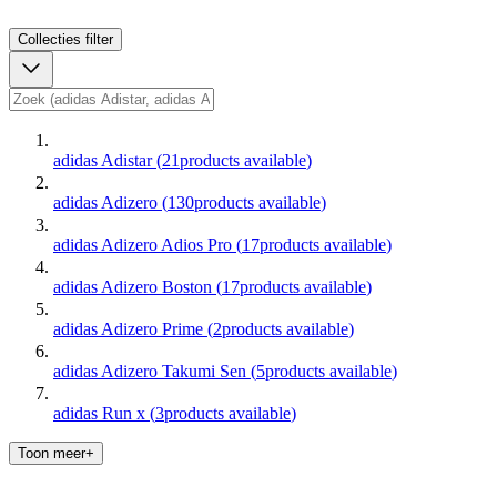
Collecties
filter
adidas Adistar
(
21
products available
)
adidas Adizero
(
130
products available
)
adidas Adizero Adios Pro
(
17
products available
)
adidas Adizero Boston
(
17
products available
)
adidas Adizero Prime
(
2
products available
)
adidas Adizero Takumi Sen
(
5
products available
)
adidas Run x
(
3
products available
)
Toon meer+