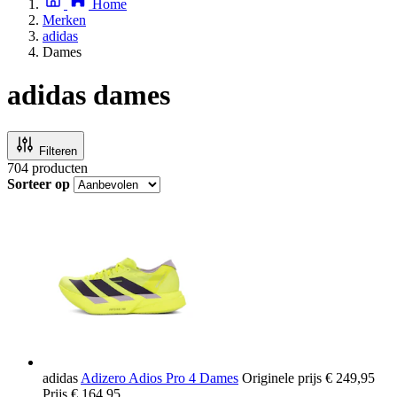
Home
Merken
adidas
Dames
adidas dames
Filteren
704
producten
Sorteer op
adidas
Adizero Adios Pro 4 Dames
Originele prijs
€ 249,95
Prijs
€ 164,95