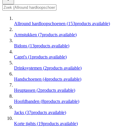
Allround hardloopschoenen
(
153
products available
)
Armstukken
(
7
products available
)
Bidons
(
13
products available
)
Capri's
(
1
products available
)
Drinksystemen
(
2
products available
)
Handschoenen
(
4
products available
)
Heuptassen
(
2
products available
)
Hoofdbanden
(
8
products available
)
Jacks
(
37
products available
)
Korte tights
(
19
products available
)