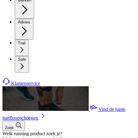
Merken
Advies
Trail
Sale
Klantenservice
Vind de juiste
hardloopschoenen
Zoek
Welk running product zoek je?