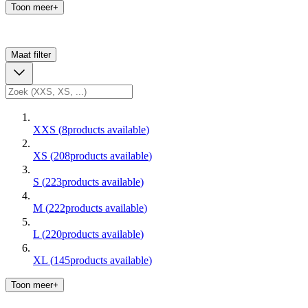
Toon meer+
Maat
filter
XXS
(
8
products available
)
XS
(
208
products available
)
S
(
223
products available
)
M
(
222
products available
)
L
(
220
products available
)
XL
(
145
products available
)
Toon meer+