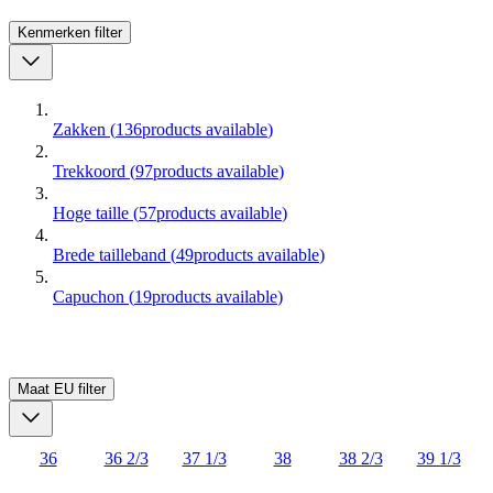
Kenmerken
filter
Zakken
(
136
products available
)
Trekkoord
(
97
products available
)
Hoge taille
(
57
products available
)
Brede tailleband
(
49
products available
)
Capuchon
(
19
products available
)
Maat EU
filter
36
36 2/3
37 1/3
38
38 2/3
39 1/3