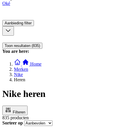
Oké
Aanbieding
filter
Toon resultaten (835)
You are here:
Home
Merken
Nike
Heren
Nike heren
Filteren
835
producten
Sorteer op