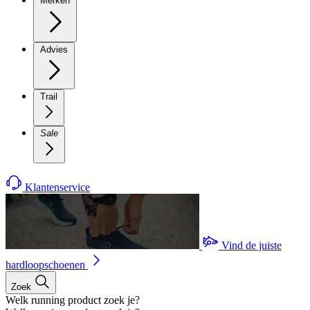
Merken
Advies
Trail
Sale
Klantenservice
Vind de juiste
hardloopschoenen
Zoek
Welk running product zoek je?