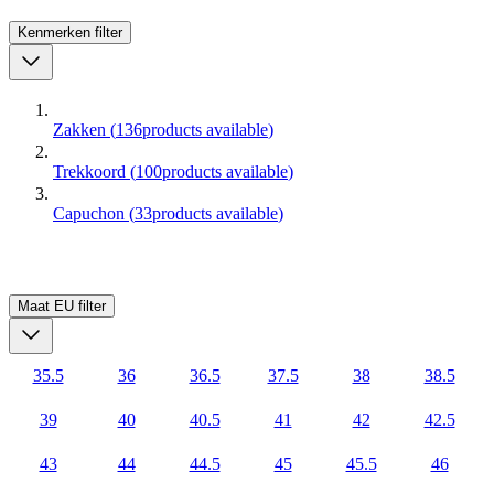
Kenmerken
filter
Zakken
(
136
products available
)
Trekkoord
(
100
products available
)
Capuchon
(
33
products available
)
Maat EU
filter
35.5
36
36.5
37.5
38
38.5
39
40
40.5
41
42
42.5
43
44
44.5
45
45.5
46