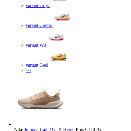
variant Grijs
variant Creme
variant Wit
variant Geel
+6
Nike
Juniper Trail 2 GTX Heren
Prijs
€ 114,95