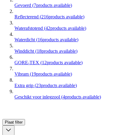
Gevoerd
(
7
products available
)
Reflecterend
(
216
products available
)
Waterafstotend
(
42
products available
)
Waterdicht
(
16
products available
)
Winddicht
(
18
products available
)
GORE-TEX
(
12
products available
)
Vibram
(
19
products available
)
Extra grip
(
23
products available
)
Geschikt voor inlegzool
(
4
products available
)
Plaat
filter