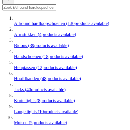
Allround hardloopschoenen
(
130
products available
)
Armstukken
(
4
products available
)
Bidons
(
39
products available
)
Handschoenen
(
18
products available
)
Heuptassen
(
12
products available
)
Hoofdbanden
(
48
products available
)
Jacks
(
40
products available
)
Korte tights
(
8
products available
)
Lange tights
(
10
products available
)
Mutsen
(
5
products available
)