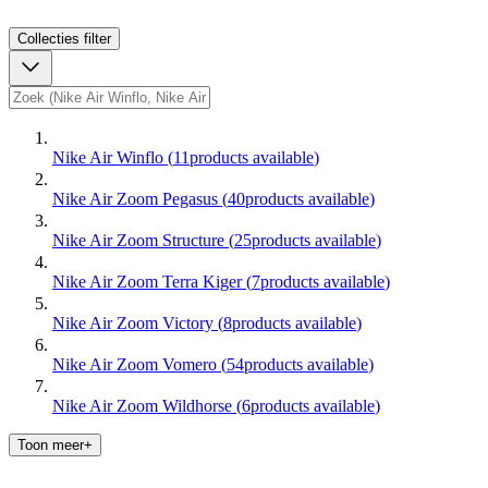
Collecties
filter
Nike Air Winflo
(
11
products available
)
Nike Air Zoom Pegasus
(
40
products available
)
Nike Air Zoom Structure
(
25
products available
)
Nike Air Zoom Terra Kiger
(
7
products available
)
Nike Air Zoom Victory
(
8
products available
)
Nike Air Zoom Vomero
(
54
products available
)
Nike Air Zoom Wildhorse
(
6
products available
)
Toon meer+