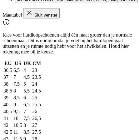
Maattabel
Sluit venster
Kies voor hardloopschoenen altijd één maat groter dan je normale
schoenmaat. Dit is nodig omdat je voet bij het hardlopen gaat
uitzetten en je ruimte nodig hebt voor het afwikkelen. Houd hier
rekening mee bij je keuze.
EU
US
UK
CM
36,5
6,5
4
23
37
7
4,5
23,5
38
7,5
5
24
38,5
8
5,5
24,5
39
8,5
6
25
40
9
6,5
25,5
40,5
9,5
7
26
41
10
7,5
26,5
42
10,5
8
27
42,5
11
8.5
27,5
43
11,5
9
28