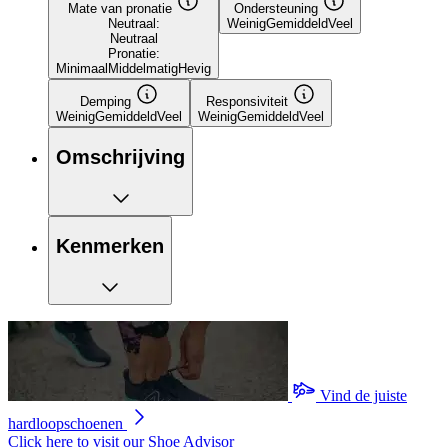
Mate van pronatie
Ondersteuning
Neutraal:
Weinig
Gemiddeld
Veel
Neutraal
Pronatie:
Minimaal
Middelmatig
Hevig
Demping
Responsiviteit
Weinig
Gemiddeld
Veel
Weinig
Gemiddeld
Veel
Omschrijving
Kenmerken
Vind de juiste
hardloopschoenen
Click here to visit our
Shoe Advisor