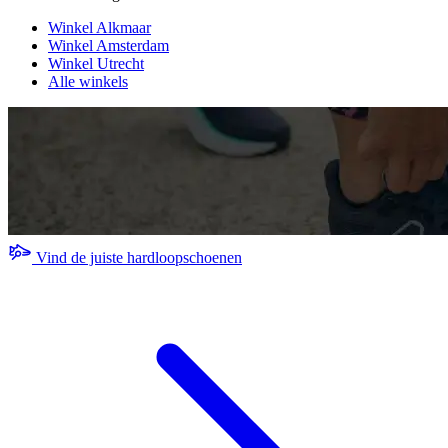
Winkel Alkmaar
Winkel Amsterdam
Winkel Utrecht
Alle winkels
Vind de juiste hardloopschoenen