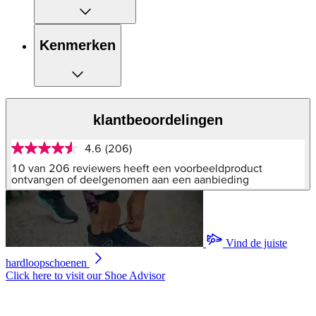
Kenmerken
klantbeoordelingen
4.6
(206)
4.6
van
10 van 206 reviewers heeft een voorbeeldproduct
5
ontvangen of deelgenomen aan een aanbieding
sterren,
gemiddelde
scorewaarde.
Read
206
Vind de juiste
Reviews.
Dezelfde
hardloopschoenen
paginalink.
Click here to visit our
Shoe Advisor