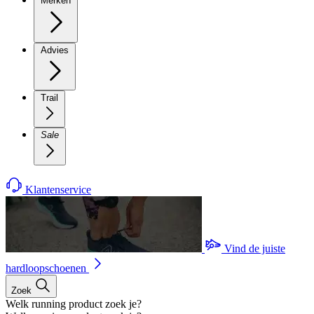
Merken
Advies
Trail
Sale
Klantenservice
Vind de juiste
hardloopschoenen
Zoek
Welk running product zoek je?