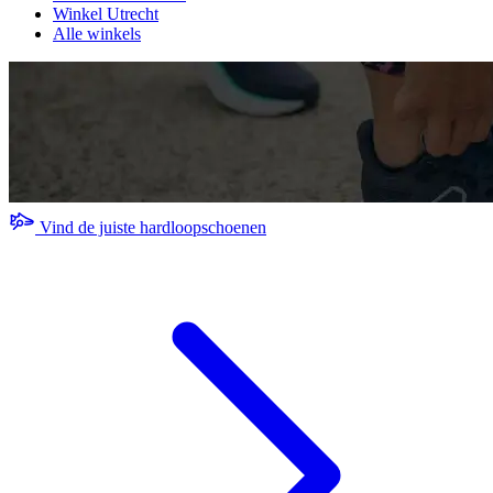
Winkel Utrecht
Alle winkels
Vind de juiste hardloopschoenen