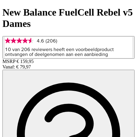
New Balance FuelCell Rebel v5
Dames
4.6
(206)
4.6
van
10 van 206 reviewers heeft een voorbeeldproduct
5
ontvangen of deelgenomen aan een aanbieding
sterren,
MSRP
€ 159,95
gemiddelde
Vanaf:
€ 79,97
scorewaarde.
Read
206
Reviews.
Dezelfde
paginalink.