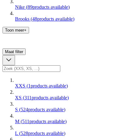
Nike
(
89
products available
)
Brooks
(
48
products available
)
Toon meer+
Maat
filter
XXS
(
1
products available
)
XS
(
311
products available
)
S
(
524
products available
)
M
(
511
products available
)
L
(
528
products available
)