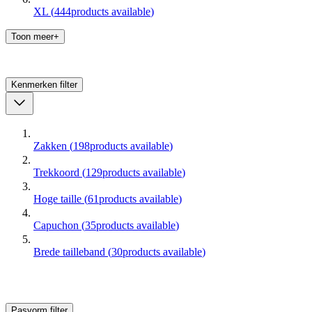
XL
(
444
products available
)
Toon meer+
Kenmerken
filter
Zakken
(
198
products available
)
Trekkoord
(
129
products available
)
Hoge taille
(
61
products available
)
Capuchon
(
35
products available
)
Brede tailleband
(
30
products available
)
Pasvorm
filter