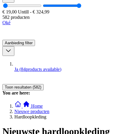
€ 19,00
Untill
-
€ 324,99
582 producten
Oké
Aanbieding
filter
Ja
(
84
products available
)
Toon resultaten (582)
You are here:
Home
Nieuwe producten
Hardloopkleding
Nieuwste hardloopkleding