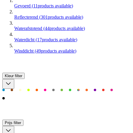
Gevoerd
(
11
products available
)
Reflecterend
(
301
products available
)
Waterafstotend
(
44
products available
)
Waterdicht
(
17
products available
)
Winddicht
(
49
products available
)
Kleur
filter
Prijs
filter