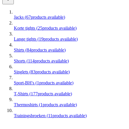
Jacks
(
67
products available
)
Korte tights
(
25
products available
)
Lange tights
(
19
products available
)
Shirts
(
84
products available
)
Shorts
(
114
products available
)
Singlets
(
83
products available
)
Sport-BH's
(
1
products available
)
T-Shirts
(
177
products available
)
Thermoshirts
(
1
products available
)
Trainingsbroeken
(
11
products available
)