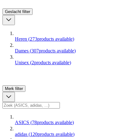
Geslacht
filter
Heren
(
273
products available
)
Dames
(
307
products available
)
Unisex
(
2
products available
)
Merk
filter
ASICS
(
78
products available
)
adidas
(
120
products available
)