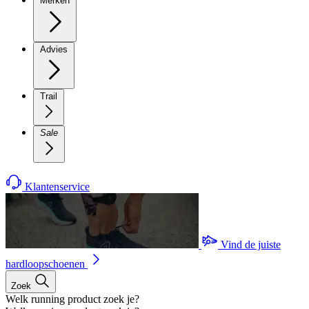
Merken
Advies
Trail
Sale
Klantenservice
Vind de juiste
hardloopschoenen
Zoek
Welk running product zoek je?