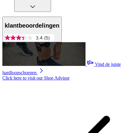
klantbeoordelingen
3.4
(5)
3.4
van
5
sterren,
gemiddelde
scorewaarde.
Vind de juiste
Read
hardloopschoenen
5
Reviews.
Click here to visit our
Shoe Advisor
Dezelfde
paginalink.