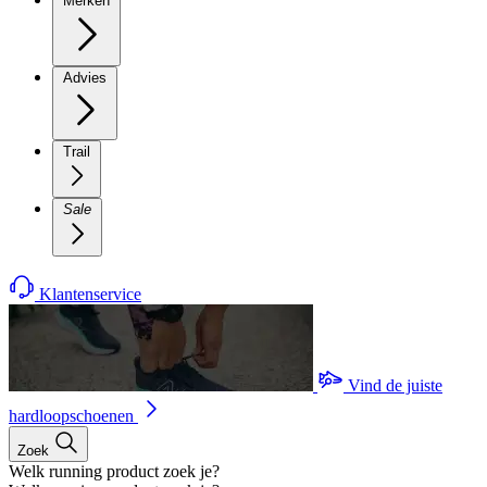
Merken
Advies
Trail
Sale
Klantenservice
Vind de juiste
hardloopschoenen
Zoek
Welk running product zoek je?