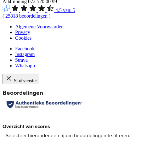
All4running
072 520 00 99
4.5
van:
5
(
25818
beoordelingen
)
Algemene Voorwaarden
Privacy
Cookies
Facebook
Instagram
Strava
Whatsapp
Sluit venster