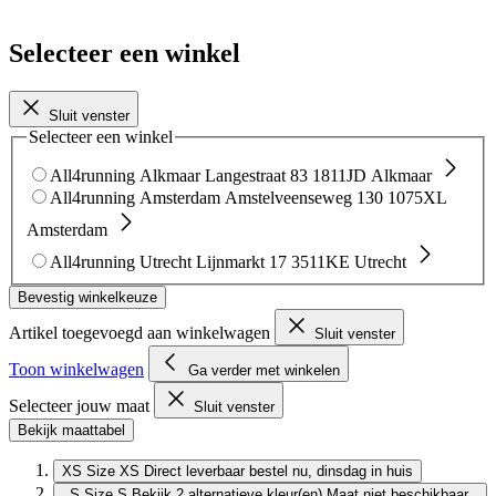
Selecteer een winkel
Sluit venster
Selecteer een winkel
All4running Alkmaar
Langestraat 83
1811JD Alkmaar
All4running Amsterdam
Amstelveenseweg 130
1075XL
Amsterdam
All4running Utrecht
Lijnmarkt 17
3511KE Utrecht
Bevestig winkelkeuze
Artikel toegevoegd aan winkelwagen
Sluit venster
Toon winkelwagen
Ga verder met winkelen
Selecteer jouw maat
Sluit venster
Bekijk maattabel
XS
Size XS
Direct leverbaar
bestel nu, dinsdag in huis
S
Size S
Bekijk 2 alternatieve kleur(en)
Maat niet beschikbaar,