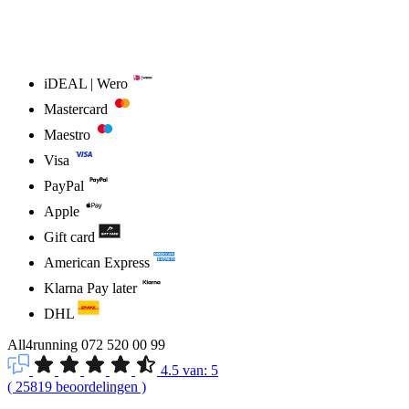
iDEAL | Wero
Mastercard
Maestro
Visa
PayPal
Apple
Gift card
American Express
Klarna Pay later
DHL
All4running
072 520 00 99
4.5
van:
5
(
25819
beoordelingen
)