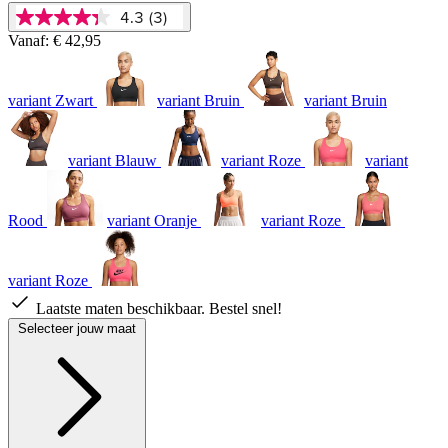
4.3
(3)
4.3
van
Vanaf:
€ 42,95
5
sterren,
gemiddelde
variant Zwart
variant Bruin
variant Bruin
scorewaarde.
Read
3
Reviews.
variant Blauw
variant Roze
variant
Dezelfde
paginalink.
Rood
variant Oranje
variant Roze
variant Roze
Laatste maten beschikbaar. Bestel snel!
Selecteer jouw maat