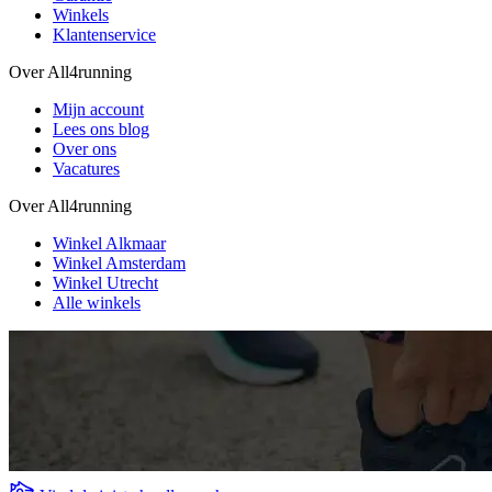
Winkels
Klantenservice
Over All4running
Mijn account
Lees ons blog
Over ons
Vacatures
Over All4running
Winkel Alkmaar
Winkel Amsterdam
Winkel Utrecht
Alle winkels