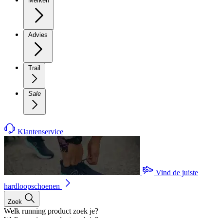
Merken
Advies
Trail
Sale
Klantenservice
Vind de juiste
hardloopschoenen
Zoek
Welk running product zoek je?