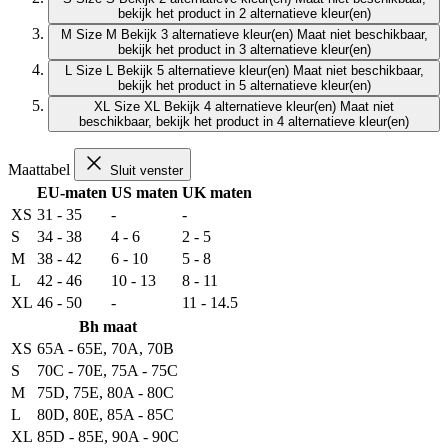
bekijk het product in 2 alternatieve kleur(en)
M
Size M
Bekijk 3 alternatieve kleur(en)
Maat niet beschikbaar,
bekijk het product in 3 alternatieve kleur(en)
L
Size L
Bekijk 5 alternatieve kleur(en)
Maat niet beschikbaar,
bekijk het product in 5 alternatieve kleur(en)
XL
Size XL
Bekijk 4 alternatieve kleur(en)
Maat niet
beschikbaar, bekijk het product in 4 alternatieve kleur(en)
Maattabel
Sluit venster
EU-maten
US maten
UK maten
XS
31 - 35
-
-
S
34 - 38
4 - 6
2 - 5
M
38 - 42
6 - 10
5 - 8
L
42 - 46
10 - 13
8 - 11
XL
46 - 50
-
11 - 14.5
Bh maat
XS
65A - 65E, 70A, 70B
S
70C - 70E, 75A - 75C
M
75D, 75E, 80A - 80C
L
80D, 80E, 85A - 85C
XL
85D - 85E, 90A - 90C