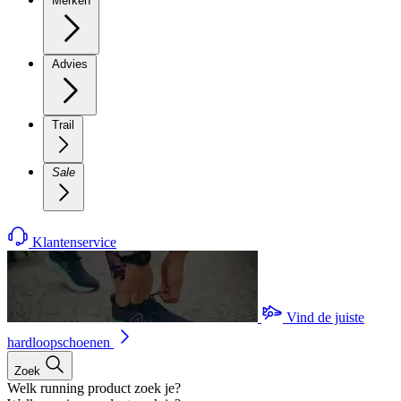
Merken
Advies
Trail
Sale
Klantenservice
Vind de juiste
hardloopschoenen
Zoek
Welk running product zoek je?