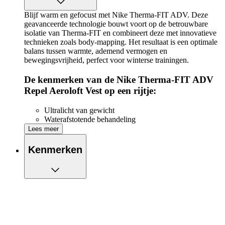
Blijf warm en gefocust met Nike Therma-FIT ADV. Deze
geavanceerde technologie bouwt voort op de betrouwbare
isolatie van Therma-FIT en combineert deze met innovatieve
technieken zoals body-mapping. Het resultaat is een optimale
balans tussen warmte, ademend vermogen en
bewegingsvrijheid, perfect voor winterse trainingen.
De kenmerken van de Nike Therma-FIT ADV
Repel Aeroloft Vest op een rijtje:
Ultralicht van gewicht
Waterafstotende behandeling
Met Nike Therma-FIT ADV geniet je van doelgerichte
Lees meer
isolatie die is afgestemd op de plekken waar je het
meest warmte nodig hebt, een stap verder dan standaard
Kenmerken
Therma-FIT
Twee zijzakken met rits, om je sleutels en gels in mee te
nemen
Voering van dons, voor extra warmte