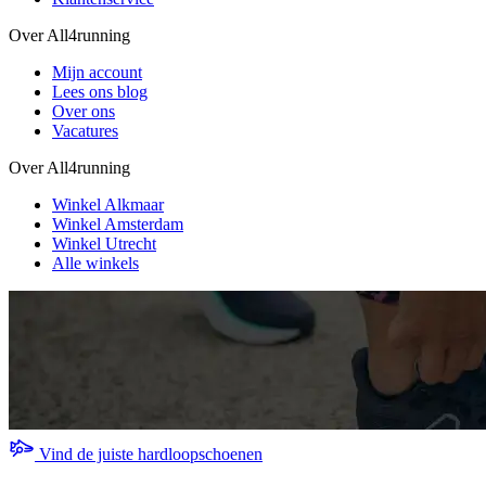
Over All4running
Mijn account
Lees ons blog
Over ons
Vacatures
Over All4running
Winkel Alkmaar
Winkel Amsterdam
Winkel Utrecht
Alle winkels
Vind de juiste hardloopschoenen