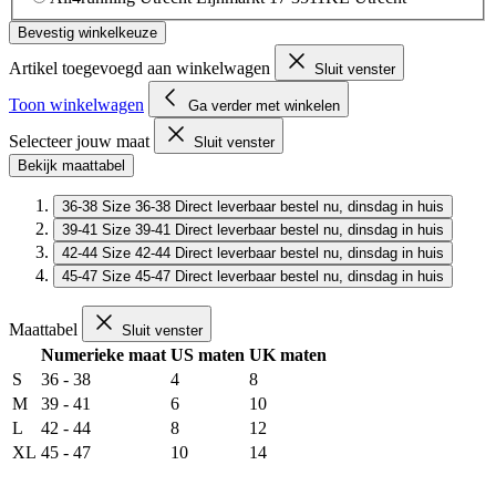
Bevestig winkelkeuze
Artikel toegevoegd aan winkelwagen
Sluit venster
Toon winkelwagen
Ga verder met winkelen
Selecteer jouw maat
Sluit venster
Bekijk maattabel
36-38
Size 36-38
Direct leverbaar
bestel nu, dinsdag in huis
39-41
Size 39-41
Direct leverbaar
bestel nu, dinsdag in huis
42-44
Size 42-44
Direct leverbaar
bestel nu, dinsdag in huis
45-47
Size 45-47
Direct leverbaar
bestel nu, dinsdag in huis
Maattabel
Sluit venster
Numerieke maat
US maten
UK maten
S
36 - 38
4
8
M
39 - 41
6
10
L
42 - 44
8
12
XL
45 - 47
10
14