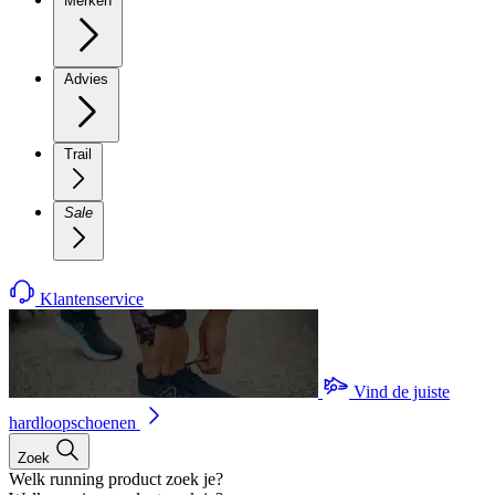
Merken
Advies
Trail
Sale
Klantenservice
Vind de juiste
hardloopschoenen
Zoek
Welk running product zoek je?