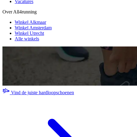
Vacatures
Over All4running
Winkel Alkmaar
Winkel Amsterdam
Winkel Utrecht
Alle winkels
Vind de juiste hardloopschoenen