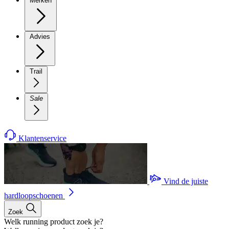
Merken
Advies
Trail
Sale
Klantenservice
Vind de juiste
hardloopschoenen
Zoek
Welk running product zoek je?