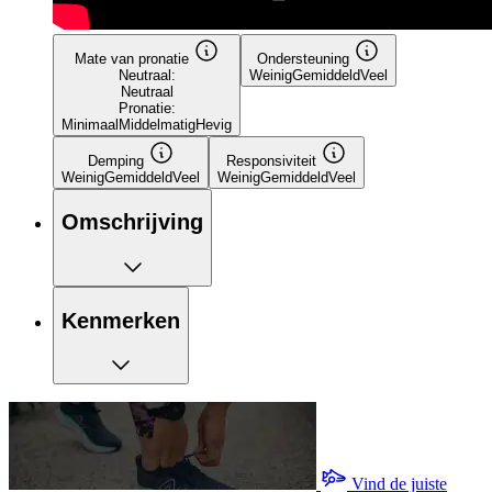
Mate van pronatie
Ondersteuning
Neutraal:
Weinig
Gemiddeld
Veel
Neutraal
Pronatie:
Minimaal
Middelmatig
Hevig
Demping
Responsiviteit
Weinig
Gemiddeld
Veel
Weinig
Gemiddeld
Veel
Omschrijving
Kenmerken
Vind de juiste