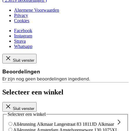
(
25819
beoordelingen
)
Algemene Voorwaarden
Privacy
Cookies
Facebook
Instagram
Strava
Whatsapp
Sluit venster
Selecteer een winkel
Sluit venster
Selecteer een winkel
All4running Alkmaar
Langestraat 83
1811JD Alkmaar
All4running Amsterdam
Amstelveenseweg 130
1075XL