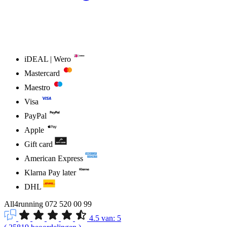
iDEAL | Wero
Mastercard
Maestro
Visa
PayPal
Apple
Gift card
American Express
Klarna Pay later
DHL
All4running
072 520 00 99
4.5
van:
5