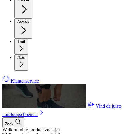
Merken
Advies
Trail
Sale
Klantenservice
Vind de juiste
hardloopschoenen
Zoek
Welk running product zoek je?