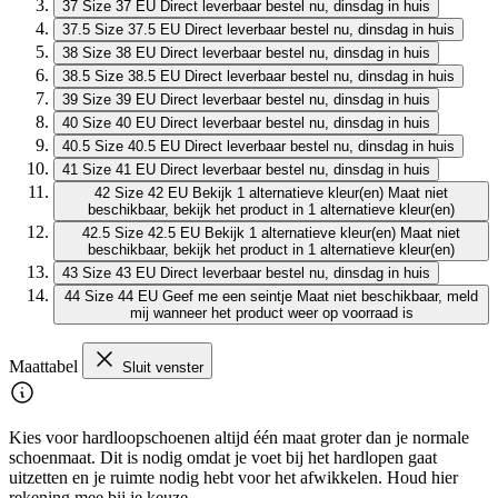
37
Size 37 EU
Direct leverbaar
bestel nu, dinsdag in huis
37.5
Size 37.5 EU
Direct leverbaar
bestel nu, dinsdag in huis
38
Size 38 EU
Direct leverbaar
bestel nu, dinsdag in huis
38.5
Size 38.5 EU
Direct leverbaar
bestel nu, dinsdag in huis
39
Size 39 EU
Direct leverbaar
bestel nu, dinsdag in huis
40
Size 40 EU
Direct leverbaar
bestel nu, dinsdag in huis
40.5
Size 40.5 EU
Direct leverbaar
bestel nu, dinsdag in huis
41
Size 41 EU
Direct leverbaar
bestel nu, dinsdag in huis
42
Size 42 EU
Bekijk 1 alternatieve kleur(en)
Maat niet
beschikbaar, bekijk het product in 1 alternatieve kleur(en)
42.5
Size 42.5 EU
Bekijk 1 alternatieve kleur(en)
Maat niet
beschikbaar, bekijk het product in 1 alternatieve kleur(en)
43
Size 43 EU
Direct leverbaar
bestel nu, dinsdag in huis
44
Size 44 EU
Geef me een seintje
Maat niet beschikbaar, meld
mij wanneer het product weer op voorraad is
Maattabel
Sluit venster
Kies voor hardloopschoenen altijd één maat groter dan je normale
schoenmaat. Dit is nodig omdat je voet bij het hardlopen gaat
uitzetten en je ruimte nodig hebt voor het afwikkelen. Houd hier
rekening mee bij je keuze.