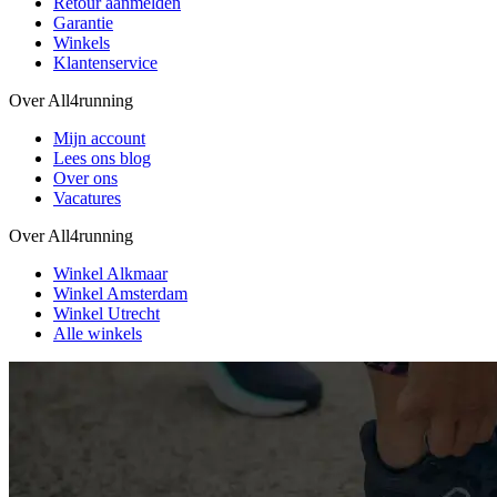
Retour aanmelden
Garantie
Winkels
Klantenservice
Over All4running
Mijn account
Lees ons blog
Over ons
Vacatures
Over All4running
Winkel Alkmaar
Winkel Amsterdam
Winkel Utrecht
Alle winkels