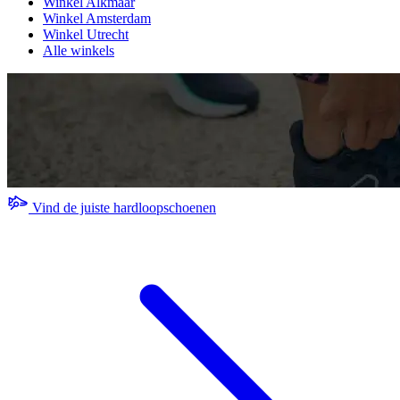
Winkel Alkmaar
Winkel Amsterdam
Winkel Utrecht
Alle winkels
Vind de juiste hardloopschoenen