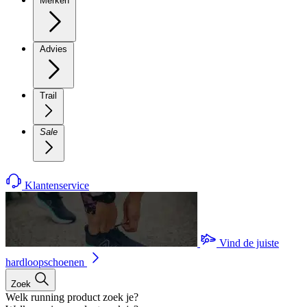
Merken
Advies
Trail
Sale
Klantenservice
Vind de juiste
hardloopschoenen
Zoek
Welk running product zoek je?