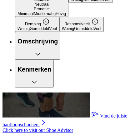
Neutraal
Pronatie:
Minimaal
Middelmatig
Hevig
Demping
Responsiviteit
Weinig
Gemiddeld
Veel
Weinig
Gemiddeld
Veel
Omschrijving
Kenmerken
Vind de juiste
hardloopschoenen
Click here to visit our
Shoe Advisor