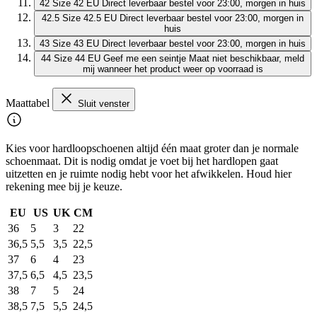
42
Size 42 EU
Direct leverbaar
bestel voor 23:00, morgen in huis
42.5
Size 42.5 EU
Direct leverbaar
bestel voor 23:00, morgen in
huis
43
Size 43 EU
Direct leverbaar
bestel voor 23:00, morgen in huis
44
Size 44 EU
Geef me een seintje
Maat niet beschikbaar, meld
mij wanneer het product weer op voorraad is
Maattabel
Sluit venster
Kies voor hardloopschoenen altijd één maat groter dan je normale
schoenmaat. Dit is nodig omdat je voet bij het hardlopen gaat
uitzetten en je ruimte nodig hebt voor het afwikkelen. Houd hier
rekening mee bij je keuze.
EU
US
UK
CM
36
5
3
22
36,5
5,5
3,5
22,5
37
6
4
23
37,5
6,5
4,5
23,5
38
7
5
24
38,5
7,5
5,5
24,5