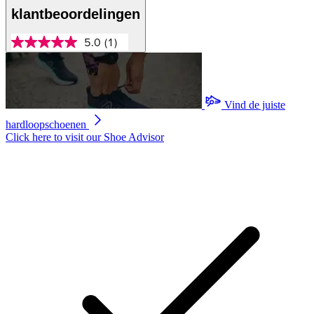
klantbeoordelingen
5.0
(1)
5.0
van
5
sterren,
gemiddelde
scorewaarde.
Vind de juiste
Read
hardloopschoenen
a
Review.
Click here to visit our
Shoe Advisor
Dezelfde
paginalink.