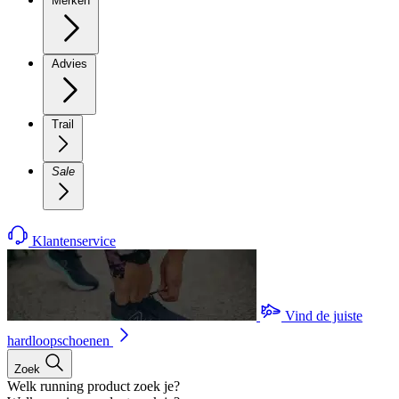
Merken
Advies
Trail
Sale
Klantenservice
Vind de juiste
hardloopschoenen
Zoek
Welk running product zoek je?