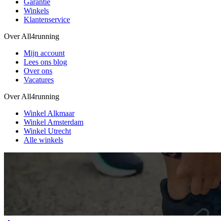
Garantie
Winkels
Klantenservice
Over All4running
Mijn account
Lees ons blog
Over ons
Vacatures
Over All4running
Winkel Alkmaar
Winkel Amsterdam
Winkel Utrecht
Alle winkels