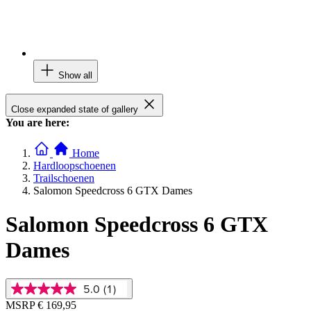
Show all
Close expanded state of gallery
You are here:
Home
Hardloopschoenen
Trailschoenen
Salomon Speedcross 6 GTX Dames
Salomon Speedcross 6 GTX
Dames
5.0
(1)
5.0
van
MSRP
€ 169,95