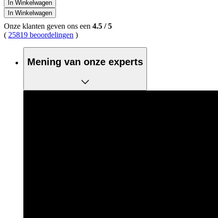
In Winkelwagen
In Winkelwagen
Onze klanten geven ons een
4.5
/
5
(
25819 beoordelingen
)
Mening van onze experts