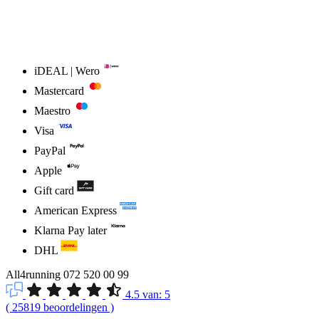
iDEAL | Wero
Mastercard
Maestro
Visa
PayPal
Apple
Gift card
American Express
Klarna Pay later
DHL
All4running
072 520 00 99
4.5
van:
5
(
25819
beoordelingen
)