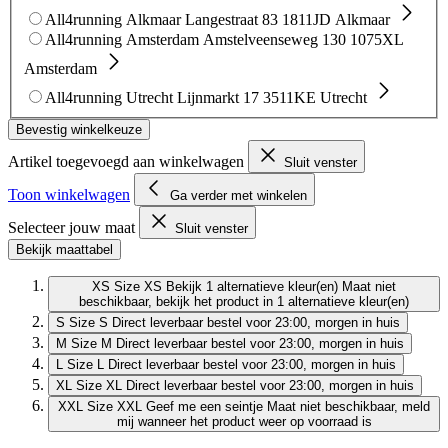
All4running Alkmaar
Langestraat 83
1811JD Alkmaar
All4running Amsterdam
Amstelveenseweg 130
1075XL
Amsterdam
All4running Utrecht
Lijnmarkt 17
3511KE Utrecht
Bevestig winkelkeuze
Artikel toegevoegd aan winkelwagen
Sluit venster
Toon winkelwagen
Ga verder met winkelen
Selecteer jouw maat
Sluit venster
Bekijk maattabel
XS
Size XS
Bekijk 1 alternatieve kleur(en)
Maat niet
beschikbaar, bekijk het product in 1 alternatieve kleur(en)
S
Size S
Direct leverbaar
bestel voor 23:00, morgen in huis
M
Size M
Direct leverbaar
bestel voor 23:00, morgen in huis
L
Size L
Direct leverbaar
bestel voor 23:00, morgen in huis
XL
Size XL
Direct leverbaar
bestel voor 23:00, morgen in huis
XXL
Size XXL
Geef me een seintje
Maat niet beschikbaar, meld
mij wanneer het product weer op voorraad is