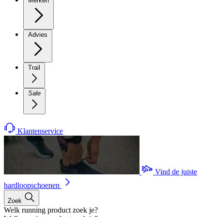
Merken
Advies
Trail
Sale
Klantenservice
Vind de juiste
hardloopschoenen
Zoek
Welk running product zoek je?