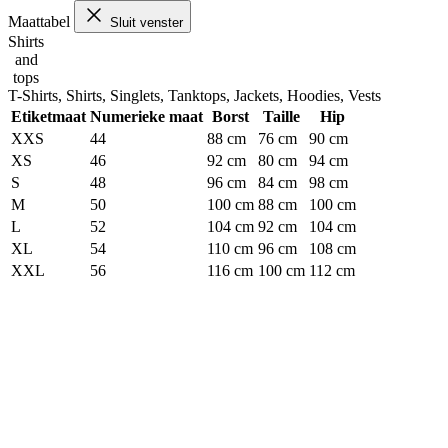
Maattabel
Sluit venster
Shirts
and
tops
T-Shirts, Shirts, Singlets, Tanktops, Jackets, Hoodies, Vests
Etiketmaat
Numerieke maat
Borst
Taille
Hip
XXS
44
88 cm
76 cm
90 cm
XS
46
92 cm
80 cm
94 cm
S
48
96 cm
84 cm
98 cm
M
50
100 cm
88 cm
100 cm
L
52
104 cm
92 cm
104 cm
XL
54
110 cm
96 cm
108 cm
XXL
56
116 cm
100 cm
112 cm