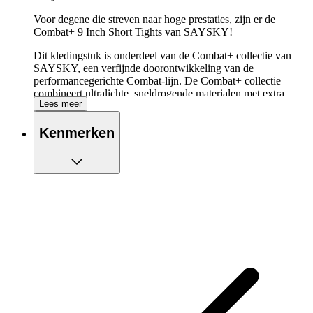
Voor degene die streven naar hoge prestaties, zijn er de
Combat+ 9 Inch Short Tights van SAYSKY!
Dit kledingstuk is onderdeel van de Combat+ collectie van
SAYSKY, een verfijnde doorontwikkeling van de
performancegerichte Combat-lijn. De Combat+ collectie
combineert ultralichte, sneldrogende materialen met extra
Lees meer
ventilatie, bewegingsvrijheid en ondersteuning, waardoor je
nog comfortabeler en efficiënter kunt presteren tijdens
Kenmerken
trainingen en wedstrijden.
De belangrijkste eigenschappen van de
SAYSKY Combat+ 9 Inch Short Tights op een
rijtje:
Blijf koel door het ventilerende materiaal
Ervaar ultieme bewegingsvrijheid
Eén achterzakje met rits, om je essentials in op te
bergen, waaronder je telefoon
Twee steekzakken met rits op de dij, handig voor al je
essentials, waaronder je telefoon
Brede elastische tailleband met trekkoord voor een
persoonlijke pasvorm