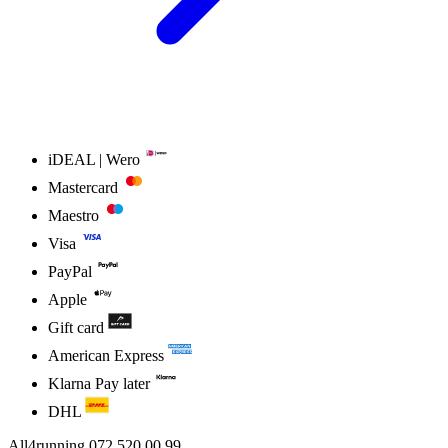
iDEAL | Wero
Mastercard
Maestro
Visa
PayPal
Apple
Gift card
American Express
Klarna Pay later
DHL
All4running
072 520 00 99