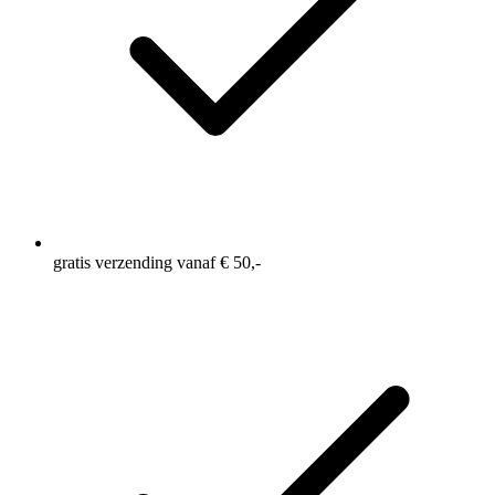
Gemaakt van gerecycled polyester
Binnenbeenlengte: 9 Inch = ca 23 cm
gratis verzending vanaf € 50,-