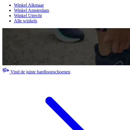
Winkel Alkmaar
Winkel Amsterdam
Winkel Utrecht
Alle winkels
Vind de juiste hardloopschoenen