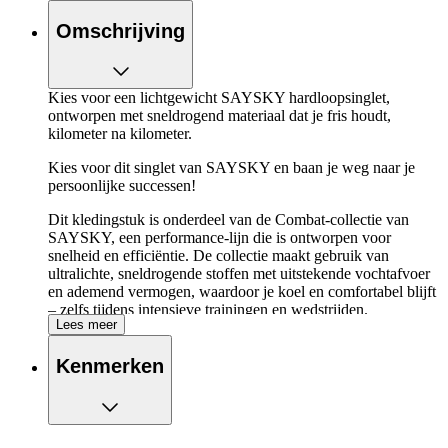
Omschrijving
Kies voor een lichtgewicht SAYSKY hardloopsinglet,
ontworpen met sneldrogend materiaal dat je fris houdt,
kilometer na kilometer.
Kies voor dit singlet van SAYSKY en baan je weg naar je
persoonlijke successen!
Dit kledingstuk is onderdeel van de Combat-collectie van
SAYSKY, een performance-lijn die is ontworpen voor
snelheid en efficiëntie. De collectie maakt gebruik van
ultralichte, sneldrogende stoffen met uitstekende vochtafvoer
en ademend vermogen, waardoor je koel en comfortabel blijft
– zelfs tijdens intensieve trainingen en wedstrijden.
Lees meer
De belangrijkste eigenschappen van de
Kenmerken
SAYSKY Statement Combat Pro Singlet op een
rijtje:
Een lichtgewicht singlet met een vochtabsorberende