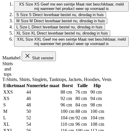
XS
Size XS
Geef me een seintje
Maat niet beschikbaar, meld
mij wanneer het product weer op voorraad is
S
Size S
Direct leverbaar
bestel nu, dinsdag in huis
M
Size M
Direct leverbaar
bestel nu, dinsdag in huis
L
Size L
Direct leverbaar
bestel nu, dinsdag in huis
XL
Size XL
Direct leverbaar
bestel nu, dinsdag in huis
XXL
Size XXL
Geef me een seintje
Maat niet beschikbaar, meld
mij wanneer het product weer op voorraad is
Maattabel
Sluit venster
Shirts
and
tops
T-Shirts, Shirts, Singlets, Tanktops, Jackets, Hoodies, Vests
Etiketmaat
Numerieke maat
Borst
Taille
Hip
XXS
44
88 cm
76 cm
90 cm
XS
46
92 cm
80 cm
94 cm
S
48
96 cm
84 cm
98 cm
M
50
100 cm
88 cm
100 cm
L
52
104 cm
92 cm
104 cm
XL
54
110 cm
96 cm
108 cm
XXL
56
116 cm
100 cm
112 cm