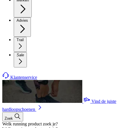
Merken
Advies
Trail
Sale
Klantenservice
Vind de juiste
hardloopschoenen
Zoek
Welk running product zoek je?