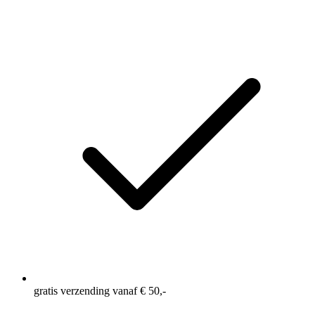
eigenschap
Lager uitgesneden oksels tegen irritatie en voor extra
ventilatie
Gemaakt van gerecycled polyester
Gemaakt van DELTAPEAK® Carat™, een
lichtgewicht stof met uitstekende ademende en
sneldrogende eigenschappen.
gratis verzending vanaf € 50,-