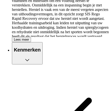
vitaminen en mineralen om een volledig herstel te
verstrekken. Onmiddellijk na een inspanning begin je met
herstellen. Herstel is vaak een van de meest vergeten aspecten
van uithoudingsvermogen, in dit opzicht zorgt SIS Rego
Rapid Recovery ervoor dat uw herstel niet wordt aangetast.
Herhaalde trainingsarbeid kan leiden tot uitputting van uw
koolhydraten en uitdroging. Indien herstel van spierglycogeen
en rehydratie niet onmiddellijk na het sporten wordt begonnen
heeft dit als resultaat dat het herstelproces wordt vertraagd.
Lees meer
Prestaties tijdens een volgende training kunnen dan
aanzienlijk worden verminderd. Door de eiwitten wordt uw
Kenmerken
lichaam beter bestand tegen fysieke belasting, waardoor u de
trainingen ook echt kan gebruiken om het lichaam beter voor
te bereiden op elke inspanning.
Helpt snel uw energie weer aan te vullen
Eiwitten stimuleren het opnieuw opbouwen van
spierweefsel
Soja-eiwit, ideaal voor mensen die lactose intolerant
zijn
Consumeer 1 á 2 porties van Rego Rapid Recovery
direct na elke training
Rego Rapid Recovery is een bus van 1.5kg