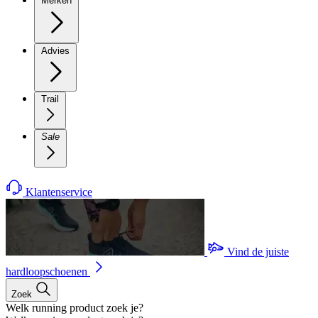
Merken
Advies
Trail
Sale
Klantenservice
Vind de juiste
hardloopschoenen
Zoek
Welk running product zoek je?