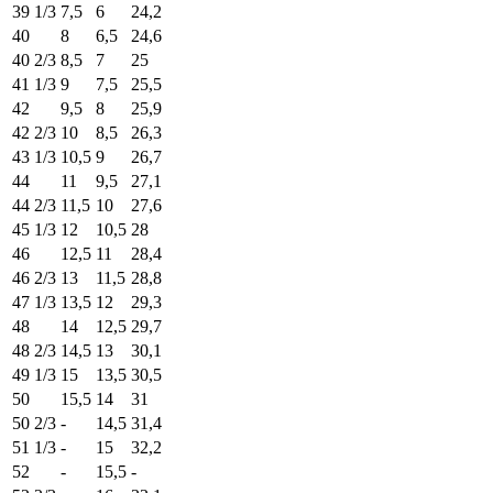
39 1/3
7,5
6
24,2
40
8
6,5
24,6
40 2/3
8,5
7
25
41 1/3
9
7,5
25,5
42
9,5
8
25,9
42 2/3
10
8,5
26,3
43 1/3
10,5
9
26,7
44
11
9,5
27,1
44 2/3
11,5
10
27,6
45 1/3
12
10,5
28
46
12,5
11
28,4
46 2/3
13
11,5
28,8
47 1/3
13,5
12
29,3
48
14
12,5
29,7
48 2/3
14,5
13
30,1
49 1/3
15
13,5
30,5
50
15,5
14
31
50 2/3
-
14,5
31,4
51 1/3
-
15
32,2
52
-
15,5
-