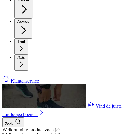
Merken
Advies
Trail
Sale
Klantenservice
Vind de juiste
hardloopschoenen
Zoek
Welk running product zoek je?