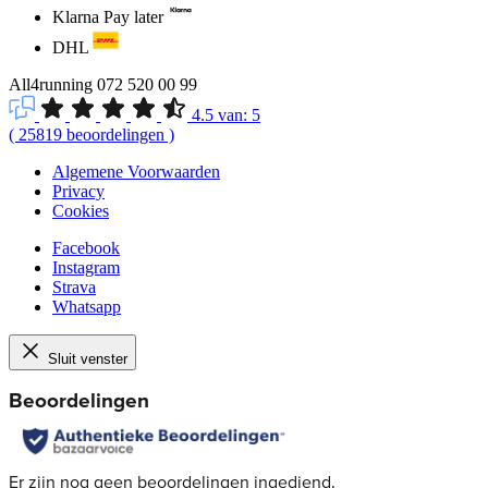
Klarna Pay later
DHL
All4running
072 520 00 99
4.5
van:
5
(
25819
beoordelingen
)
Algemene Voorwaarden
Privacy
Cookies
Facebook
Instagram
Strava
Whatsapp
Sluit venster