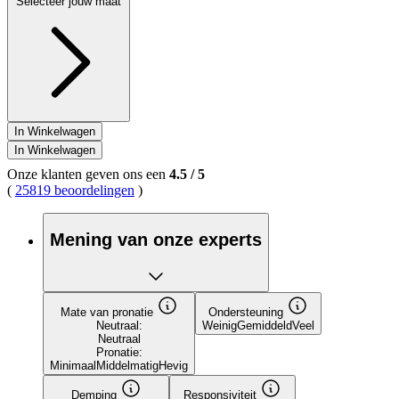
Selecteer jouw maat
In Winkelwagen
In Winkelwagen
Onze klanten geven ons een
4.5
/
5
(
25819 beoordelingen
)
Mening van onze experts
Mate van pronatie
Ondersteuning
Neutraal:
Weinig
Gemiddeld
Veel
Neutraal
Pronatie:
Minimaal
Middelmatig
Hevig
Demping
Responsiviteit