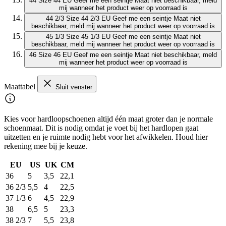
44
Size 44 EU
Geef me een seintje
Maat niet beschikbaar, meld
mij wanneer het product weer op voorraad is
44 2/3
Size 44 2/3 EU
Geef me een seintje
Maat niet
beschikbaar, meld mij wanneer het product weer op voorraad is
45 1/3
Size 45 1/3 EU
Geef me een seintje
Maat niet
beschikbaar, meld mij wanneer het product weer op voorraad is
46
Size 46 EU
Geef me een seintje
Maat niet beschikbaar, meld
mij wanneer het product weer op voorraad is
Maattabel
Sluit venster
Kies voor hardloopschoenen altijd één maat groter dan je normale
schoenmaat. Dit is nodig omdat je voet bij het hardlopen gaat
uitzetten en je ruimte nodig hebt voor het afwikkelen. Houd hier
rekening mee bij je keuze.
EU
US
UK
CM
36
5
3,5
22,1
36 2/3
5,5
4
22,5
37 1/3
6
4,5
22,9
38
6,5
5
23,3
38 2/3
7
5,5
23,8