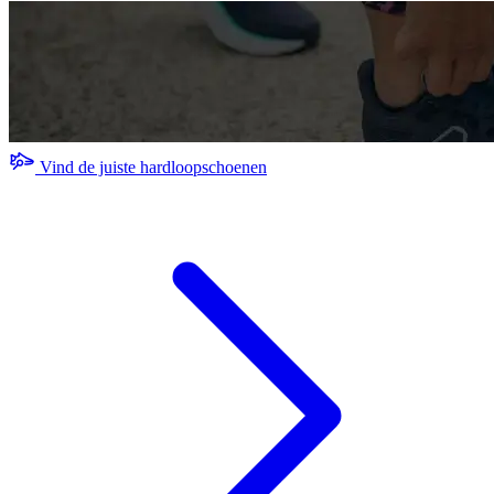
Vind de juiste hardloopschoenen