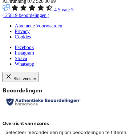
All4running
072 520 00 99
4.5
van:
5
(
25819
beoordelingen
)
Algemene Voorwaarden
Privacy
Cookies
Facebook
Instagram
Strava
Whatsapp
Sluit venster