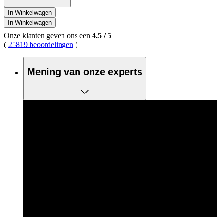
In Winkelwagen
In Winkelwagen
Onze klanten geven ons een
4.5
/
5
(
25819 beoordelingen
)
Mening van onze experts