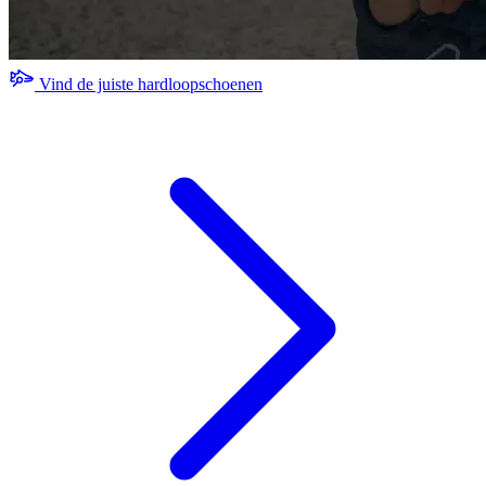
Vind de juiste hardloopschoenen