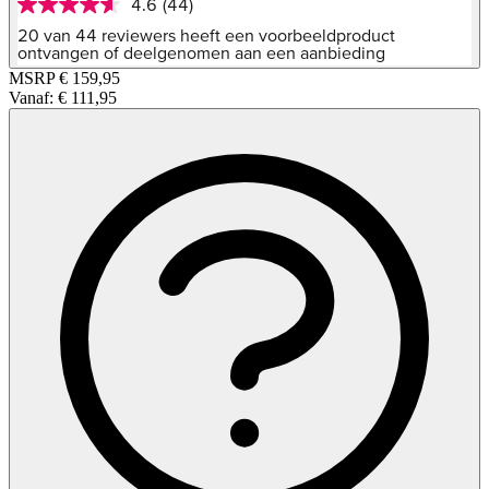
4.6
(44)
4.6
van
20 van 44 reviewers heeft een voorbeeldproduct
5
ontvangen of deelgenomen aan een aanbieding
sterren,
MSRP
€ 159,95
gemiddelde
Vanaf:
€ 111,95
scorewaarde.
Read
44
Reviews.
Dezelfde
paginalink.