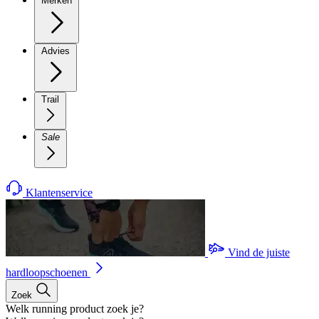
Merken
Advies
Trail
Sale
Klantenservice
Vind de juiste
hardloopschoenen
Zoek
Welk running product zoek je?