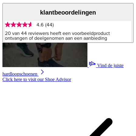
klantbeoordelingen
4.6
(44)
4.6
van
20 van 44 reviewers heeft een voorbeeldproduct
5
ontvangen of deelgenomen aan een aanbieding
sterren,
gemiddelde
scorewaarde.
Read
44
Vind de juiste
Reviews.
Dezelfde
hardloopschoenen
paginalink.
Click here to visit our
Shoe Advisor