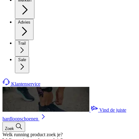
Merken
Advies
Trail
Sale
Klantenservice
Vind de juiste
hardloopschoenen
Zoek
Welk running product zoek je?