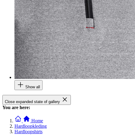
Show all
Close expanded state of gallery
You are here:
Home
Hardloopkleding
Hardloopshirts