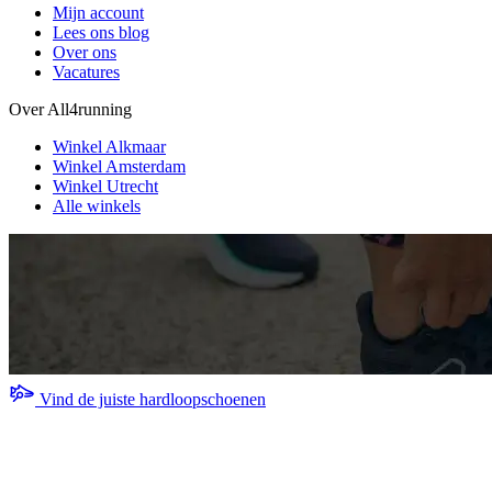
Mijn account
Lees ons blog
Over ons
Vacatures
Over All4running
Winkel Alkmaar
Winkel Amsterdam
Winkel Utrecht
Alle winkels
Vind de juiste hardloopschoenen