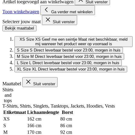
Artikel toegevoegd aan winkelwagen
Sluit venster
Toon winkelwagen
Ga verder met winkelen
Selecteer jouw maat
Sluit venster
Bekijk maattabel
XS
Size XS
Geef me een seintje
Maat niet beschikbaar, meld
mij wanneer het product weer op voorraad is
S
Size S
Direct leverbaar
bestel voor 23:00, morgen in huis
M
Size M
Direct leverbaar
bestel voor 23:00, morgen in huis
L
Size L
Direct leverbaar
bestel voor 23:00, morgen in huis
XL
Size XL
Direct leverbaar
bestel voor 23:00, morgen in huis
Maattabel
Sluit venster
Shirts
and
tops
T-Shirts, Shirts, Singlets, Tanktops, Jackets, Hoodies, Vests
Etiketmaat
Lichaamslengte
Borst
XS
162 cm
80 cm
S
166 cm
86 cm
M
170 cm
92 cm