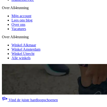
Over All4running
Mijn account
Lees ons blog
Over ons
Vacatures
Over All4running
Winkel Alkmaar
Winkel Amsterdam
Winkel Utrecht
Alle winkels
Vind de juiste hardloopschoenen