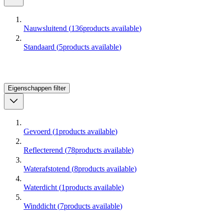
Nauwsluitend
(
136
products available
)
Standaard
(
5
products available
)
Eigenschappen
filter
Gevoerd
(
1
products available
)
Reflecterend
(
78
products available
)
Waterafstotend
(
8
products available
)
Waterdicht
(
1
products available
)
Winddicht
(
7
products available
)