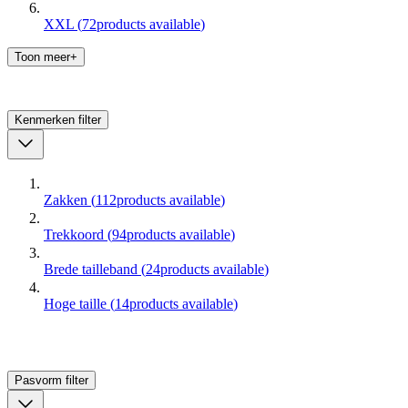
XXL
(
72
products available
)
Toon meer+
Kenmerken
filter
Zakken
(
112
products available
)
Trekkoord
(
94
products available
)
Brede tailleband
(
24
products available
)
Hoge taille
(
14
products available
)
Pasvorm
filter