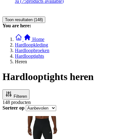
Ja
(
75
products available
)
Toon resultaten (148)
You are here:
Home
Hardloopkleding
Hardloopbroeken
Hardlooptights
Heren
Hardlooptights heren
Filteren
148
producten
Sorteer op