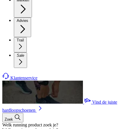
Merken
Advies
Trail
Sale
Klantenservice
Vind de juiste
hardloopschoenen
Zoek
Welk running product zoek je?