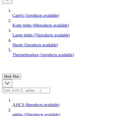
Capri's
(
1
products available
)
Korte tights
(
68
products available
)
Lange tights
(
76
products available
)
Shorts
(
2
products available
)
Thermobroeken
(
1
products available
)
Merk
filter
ASICS
(
8
products available
)
adidas
(
20
products available
)