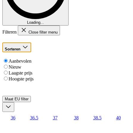
Loading...
Filteren
Close filter menu
Sorteren
Aanbevolen
Nieuw
Laagste prijs
Hoogste prijs
Maat EU
filter
36
36.5
37
38
38.5
40