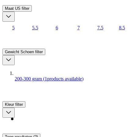
Maat US
filter
5
5.5
6
7
7.5
8.5
Gewicht Schoen
filter
200-300 gram
(
1
products available
)
Kleur
filter
Toon resultaten (2)