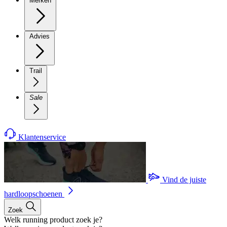
Merken
Advies
Trail
Sale
Klantenservice
Vind de juiste
hardloopschoenen
Zoek
Welk running product zoek je?