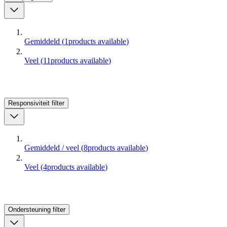
Gemiddeld
(
1
products available
)
Veel
(
11
products available
)
Responsiviteit
filter
Gemiddeld / veel
(
8
products available
)
Veel
(
4
products available
)
Ondersteuning
filter