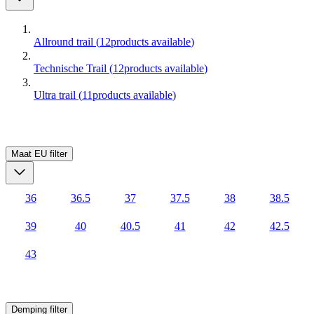
Allround trail
(
12
products available
)
Technische Trail
(
12
products available
)
Ultra trail
(
11
products available
)
Maat EU
filter
36
36.5
37
37.5
38
38.5
39
40
40.5
41
42
42.5
43
Demping
filter