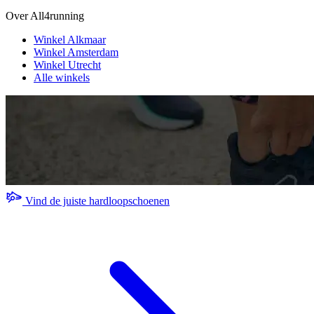
Over All4running
Winkel Alkmaar
Winkel Amsterdam
Winkel Utrecht
Alle winkels
Vind de juiste hardloopschoenen