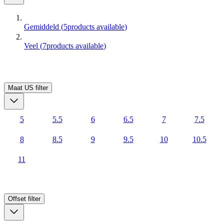
Gemiddeld
(
5
products available
)
Veel
(
7
products available
)
Maat US
filter
5
5.5
6
6.5
7
7.5
8
8.5
9
9.5
10
10.5
11
Offset
filter