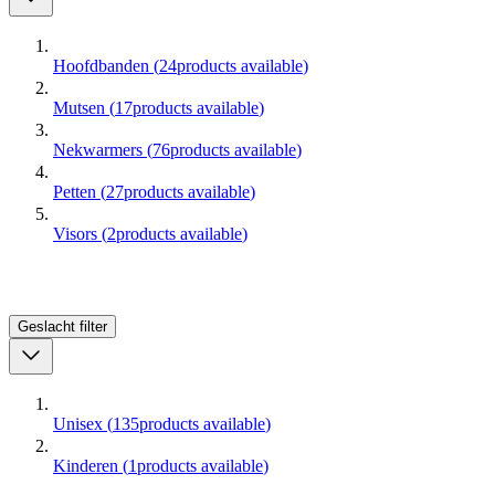
Hoofdbanden
(
24
products available
)
Mutsen
(
17
products available
)
Nekwarmers
(
76
products available
)
Petten
(
27
products available
)
Visors
(
2
products available
)
Geslacht
filter
Unisex
(
135
products available
)
Kinderen
(
1
products available
)