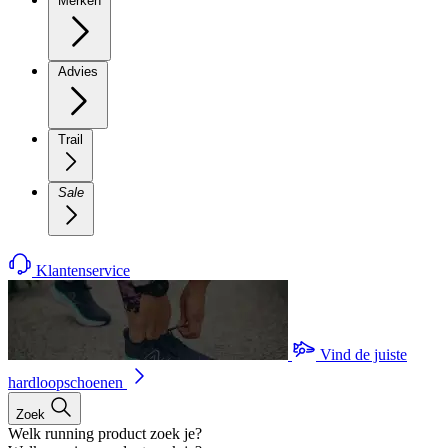
Merken
Advies
Trail
Sale
Klantenservice
Vind de juiste
hardloopschoenen
Zoek
Welk running product zoek je?