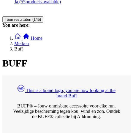
Ja
(
55
products available
)
Toon resultaten (146)
You are here:
Home
Merken
Buff
BUFF
This is a brand logo, you are now looking at the
brand Buff
BUFF® – Jouw onmisbare accessoire voor elke run.
Veelzijdige bescherming tegen kou, wind en zon. Ontdek
de BUFF® collectie bij All4running.