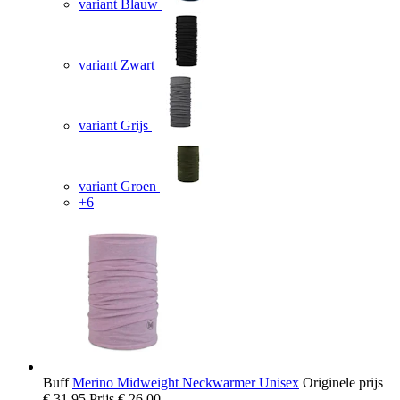
variant Blauw
variant Zwart
variant Grijs
variant Groen
+6
Buff
Merino Midweight Neckwarmer Unisex
Originele prijs
€ 31,95
Prijs
€ 26,00