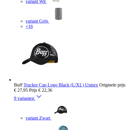
variant Wit
variant Grijs
+16
Buff
Trucker Cap Logo Black (L/XL) Unisex
Originele prijs
€ 27,95
Prijs
€ 22,36
9 varianten
variant Zwart