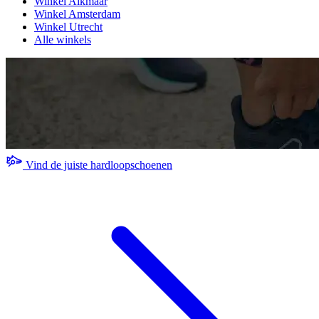
Winkel Alkmaar
Winkel Amsterdam
Winkel Utrecht
Alle winkels
Vind de juiste hardloopschoenen