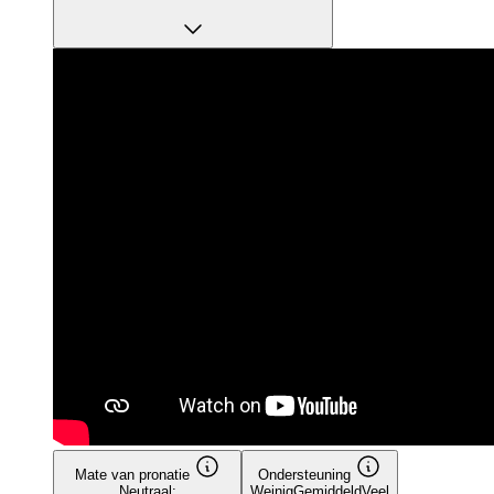
Mate van pronatie
Ondersteuning
Neutraal:
Weinig
Gemiddeld
Veel