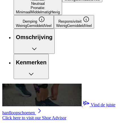
Neutraal
Pronatie:
Minimaal
Middelmatig
Hevig
Demping
Responsiviteit
Weinig
Gemiddeld
Veel
Weinig
Gemiddeld
Veel
Omschrijving
Kenmerken
Vind de juiste
hardloopschoenen
Click here to visit our
Shoe Advisor