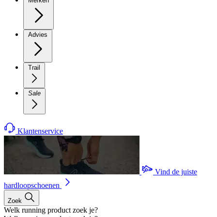
Merken
Advies
Trail
Sale
Klantenservice
Vind de juiste
hardloopschoenen
Zoek
Welk running product zoek je?