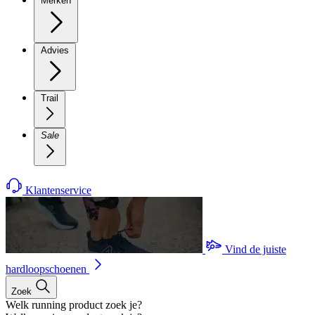
Merken
Advies
Trail
Sale
Klantenservice
Vind de juiste
hardloopschoenen
Zoek
Welk running product zoek je?