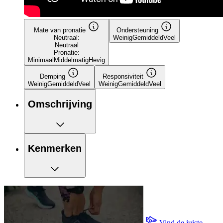
Mate van pronatie
Ondersteuning
Neutraal:
Weinig
Gemiddeld
Veel
Neutraal
Pronatie:
Minimaal
Middelmatig
Hevig
Demping
Responsiviteit
Weinig
Gemiddeld
Veel
Weinig
Gemiddeld
Veel
Omschrijving
Kenmerken
Vind de juiste