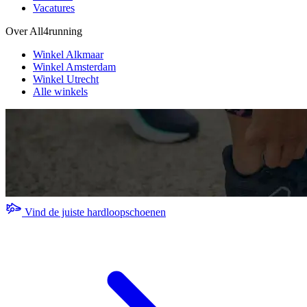
Vacatures
Over All4running
Winkel Alkmaar
Winkel Amsterdam
Winkel Utrecht
Alle winkels
Vind de juiste hardloopschoenen