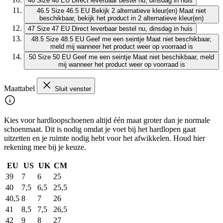
46
Size 46 EU
Direct leverbaar
bestel nu, dinsdag in huis
46.5
Size 46.5 EU
Bekijk 2 alternatieve kleur(en)
Maat niet
beschikbaar, bekijk het product in 2 alternatieve kleur(en)
47
Size 47 EU
Direct leverbaar
bestel nu, dinsdag in huis
48.5
Size 48.5 EU
Geef me een seintje
Maat niet beschikbaar,
meld mij wanneer het product weer op voorraad is
50
Size 50 EU
Geef me een seintje
Maat niet beschikbaar, meld
mij wanneer het product weer op voorraad is
Maattabel
Sluit venster
Kies voor hardloopschoenen altijd één maat groter dan je normale
schoenmaat. Dit is nodig omdat je voet bij het hardlopen gaat
uitzetten en je ruimte nodig hebt voor het afwikkelen. Houd hier
rekening mee bij je keuze.
EU
US
UK
CM
39
7
6
25
40
7,5
6,5
25,5
40,5
8
7
26
41
8,5
7,5
26,5
42
9
8
27