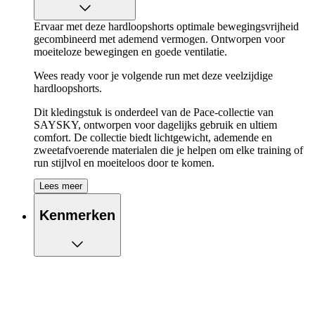
Ervaar met deze hardloopshorts optimale bewegingsvrijheid
gecombineerd met ademend vermogen. Ontworpen voor
moeiteloze bewegingen en goede ventilatie.
Wees ready voor je volgende run met deze veelzijdige
hardloopshorts.
Dit kledingstuk is onderdeel van de Pace-collectie van
SAYSKY, ontworpen voor dagelijks gebruik en ultiem
comfort. De collectie biedt lichtgewicht, ademende en
zweetafvoerende materialen die je helpen om elke training of
run stijlvol en moeiteloos door te komen.
Lees meer
De belangrijkste eigenschappen van de
SAYSKY Pace 5 Inch 2-in-1 Shorts op een
Kenmerken
rijtje:
Short ontworpen voor extra bewegingsvrijheid en
ventilatie
Twee steekzakken op de binnenbroek, handig voor al je
kleine essentials
Eén achterzak met rits, handig voor al je kleine
essentials