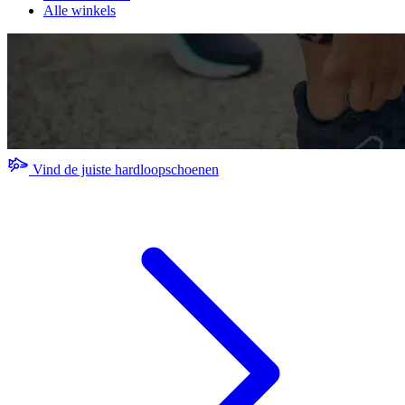
Alle winkels
Vind de juiste hardloopschoenen