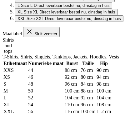
L
Size L
Direct leverbaar
bestel nu, dinsdag in huis
XL
Size XL
Direct leverbaar
bestel nu, dinsdag in huis
XXL
Size XXL
Direct leverbaar
bestel nu, dinsdag in huis
Maattabel
Sluit venster
Shirts
and
tops
T-Shirts, Shirts, Singlets, Tanktops, Jackets, Hoodies, Vests
Etiketmaat
Numerieke maat
Borst
Taille
Hip
XXS
44
88 cm
76 cm
90 cm
XS
46
92 cm
80 cm
94 cm
S
48
96 cm
84 cm
98 cm
M
50
100 cm
88 cm
100 cm
L
52
104 cm
92 cm
104 cm
XL
54
110 cm
96 cm
108 cm
XXL
56
116 cm
100 cm
112 cm