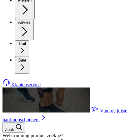
Merken
Advies
Trail
Sale
Klantenservice
Vind de juiste
hardloopschoenen
Zoek
Welk running product zoek je?