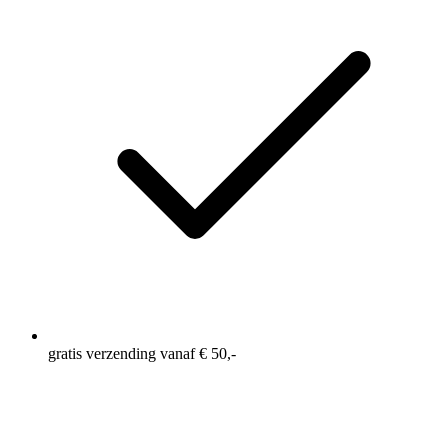
Eén opbergzakje aan de binnenkant, om je kleinere
benodigdheden in op te bergen
Elastische tailleband met trekkoord
Elastisch binnenbroekje voor de juiste ondersteuning
Zijsplitten voor extra bewegingsvrijheid
4-Way stretch voor meer bewegingsvrijheid
Gemaakt van gerecycled polyester
Binnenbeenlengte: 5 Inch = ca. 13 cm
gratis verzending vanaf € 50,-