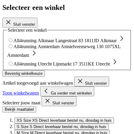
Selecteer een winkel
Sluit venster
Selecteer een winkel
All4running Alkmaar
Langestraat 83
1811JD Alkmaar
All4running Amsterdam
Amstelveenseweg 130
1075XL
Amsterdam
All4running Utrecht
Lijnmarkt 17
3511KE Utrecht
Bevestig winkelkeuze
Artikel toegevoegd aan winkelwagen
Sluit venster
Toon winkelwagen
Ga verder met winkelen
Selecteer jouw maat
Sluit venster
Bekijk maattabel
XS
Size XS
Direct leverbaar
bestel nu, dinsdag in huis
S
Size S
Direct leverbaar
bestel nu, dinsdag in huis
M
Size M
Direct leverbaar
bestel nu, dinsdag in huis