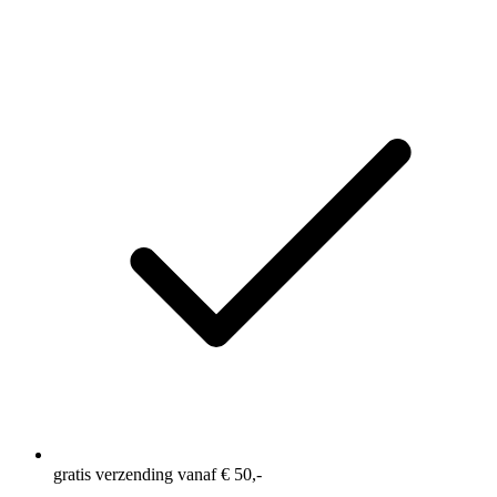
Twee steekzakken op de binnenbroek, handig voor al je
kleine essentials
Eén achterzak met rits, handig voor al je kleine
essentials
Eén opbergzakje aan de binnenkant, om je kleinere
benodigdheden in op te bergen
Elastische tailleband met trekkoord
Elastisch binnenbroekje voor de juiste ondersteuning
Zijsplitten voor extra bewegingsvrijheid
4-Way stretch voor meer bewegingsvrijheid
Gemaakt van gerecycled polyester
Binnenbeenlengte: 5 Inch = ca. 13 cm
gratis verzending vanaf € 50,-