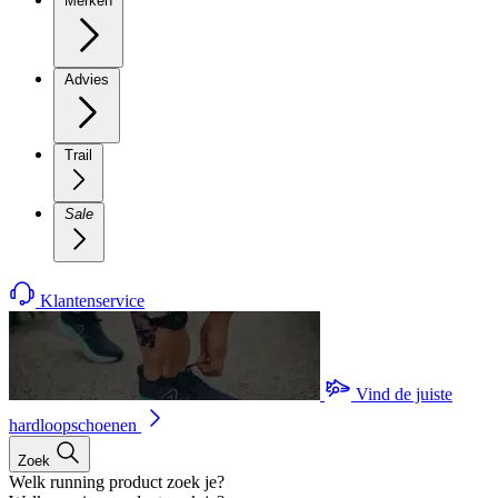
Merken
Advies
Trail
Sale
Klantenservice
Vind de juiste
hardloopschoenen
Zoek
Welk running product zoek je?