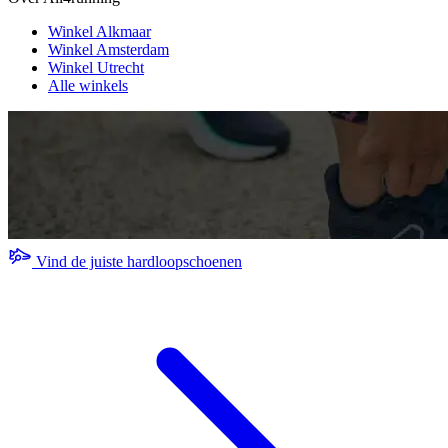
Winkel Alkmaar
Winkel Amsterdam
Winkel Utrecht
Alle winkels
Vind de juiste hardloopschoenen