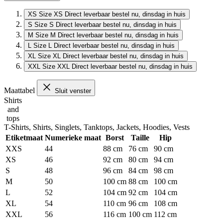
XS
Size XS
Direct leverbaar
bestel nu, dinsdag in huis
S
Size S
Direct leverbaar
bestel nu, dinsdag in huis
M
Size M
Direct leverbaar
bestel nu, dinsdag in huis
L
Size L
Direct leverbaar
bestel nu, dinsdag in huis
XL
Size XL
Direct leverbaar
bestel nu, dinsdag in huis
XXL
Size XXL
Direct leverbaar
bestel nu, dinsdag in huis
Maattabel
Sluit venster
Shirts
and
tops
T-Shirts, Shirts, Singlets, Tanktops, Jackets, Hoodies, Vests
Etiketmaat
Numerieke maat
Borst
Taille
Hip
XXS
44
88 cm
76 cm
90 cm
XS
46
92 cm
80 cm
94 cm
S
48
96 cm
84 cm
98 cm
M
50
100 cm
88 cm
100 cm
L
52
104 cm
92 cm
104 cm
XL
54
110 cm
96 cm
108 cm
XXL
56
116 cm
100 cm
112 cm