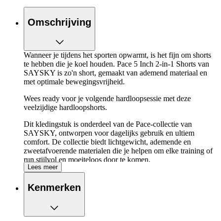
Omschrijving
Wanneer je tijdens het sporten opwarmt, is het fijn om shorts
te hebben die je koel houden. Pace 5 Inch 2-in-1 Shorts van
SAYSKY is zo'n short, gemaakt van ademend materiaal en
met optimale bewegingsvrijheid.
Wees ready voor je volgende hardloopsessie met deze
veelzijdige hardloopshorts.
Dit kledingstuk is onderdeel van de Pace-collectie van
SAYSKY, ontworpen voor dagelijks gebruik en ultiem
comfort. De collectie biedt lichtgewicht, ademende en
zweetafvoerende materialen die je helpen om elke training of
run stijlvol en moeiteloos door te komen.
Lees meer
De kenmerken van de SAYSKY Pace 5 Inch 2-
Kenmerken
in-1 Shorts op een rijtje:
Ervaar ultieme bewegingsvrijheid en ventilatie met deze
hardloopshort