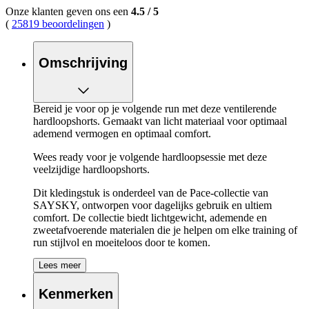
Onze klanten geven ons een
4.5
/
5
(
25819 beoordelingen
)
Omschrijving
Bereid je voor op je volgende run met deze ventilerende
hardloopshorts. Gemaakt van licht materiaal voor optimaal
ademend vermogen en optimaal comfort.
Wees ready voor je volgende hardloopsessie met deze
veelzijdige hardloopshorts.
Dit kledingstuk is onderdeel van de Pace-collectie van
SAYSKY, ontworpen voor dagelijks gebruik en ultiem
comfort. De collectie biedt lichtgewicht, ademende en
zweetafvoerende materialen die je helpen om elke training of
run stijlvol en moeiteloos door te komen.
Lees meer
De belangrijkste eigenschappen van de
SAYSKY Pace 5 Inch Shorts op een rijtje:
Kenmerken