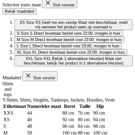
Selecteer jouw maat
Sluit venster
Bekijk maattabel
XS
Size XS
Geef me een seintje
Maat niet beschikbaar, meld
mij wanneer het product weer op voorraad is
S
Size S
Direct leverbaar
bestel voor 23:00, morgen in huis
M
Size M
Direct leverbaar
bestel voor 23:00, morgen in huis
L
Size L
Direct leverbaar
bestel voor 23:00, morgen in huis
XL
Size XL
Direct leverbaar
bestel voor 23:00, morgen in huis
XXL
Size XXL
Bekijk 1 alternatieve kleur(en)
Maat niet
beschikbaar, bekijk het product in 1 alternatieve kleur(en)
Maattabel
Sluit venster
Shirts
and
tops
T-Shirts, Shirts, Singlets, Tanktops, Jackets, Hoodies, Vests
Etiketmaat
Numerieke maat
Borst
Taille
Hip
XXS
44
88 cm
76 cm
90 cm
XS
46
92 cm
80 cm
94 cm
S
48
96 cm
84 cm
98 cm
M
50
100 cm
88 cm
100 cm