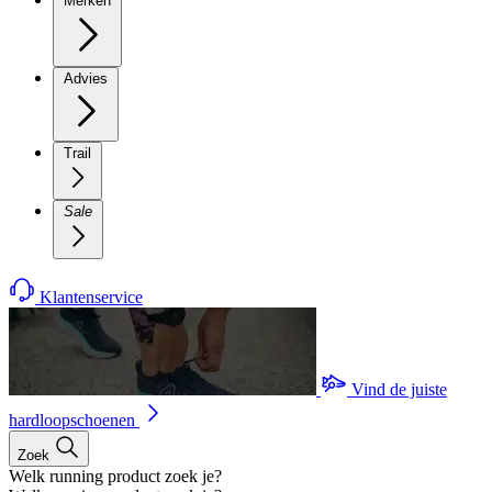
Merken
Advies
Trail
Sale
Klantenservice
Vind de juiste
hardloopschoenen
Zoek
Welk running product zoek je?