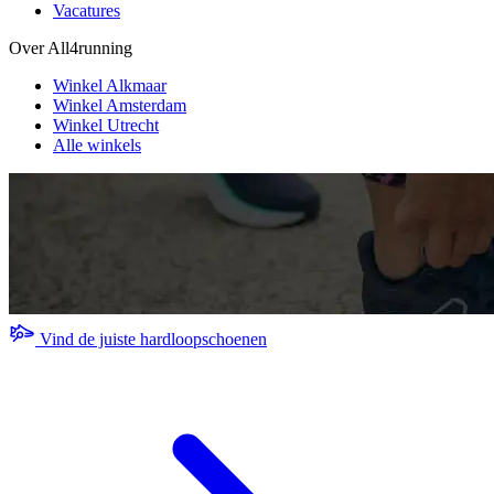
Vacatures
Over All4running
Winkel Alkmaar
Winkel Amsterdam
Winkel Utrecht
Alle winkels
Vind de juiste hardloopschoenen