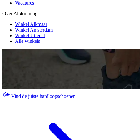
Vacatures
Over All4running
Winkel Alkmaar
Winkel Amsterdam
Winkel Utrecht
Alle winkels
Vind de juiste hardloopschoenen