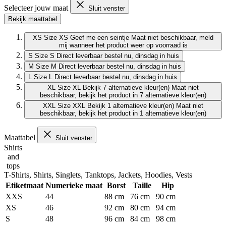
Selecteer jouw maat
Sluit venster
Bekijk maattabel
XS
Size XS
Geef me een seintje
Maat niet beschikbaar, meld
mij wanneer het product weer op voorraad is
S
Size S
Direct leverbaar
bestel nu, dinsdag in huis
M
Size M
Direct leverbaar
bestel nu, dinsdag in huis
L
Size L
Direct leverbaar
bestel nu, dinsdag in huis
XL
Size XL
Bekijk 7 alternatieve kleur(en)
Maat niet
beschikbaar, bekijk het product in 7 alternatieve kleur(en)
XXL
Size XXL
Bekijk 1 alternatieve kleur(en)
Maat niet
beschikbaar, bekijk het product in 1 alternatieve kleur(en)
Maattabel
Sluit venster
Shirts
and
tops
T-Shirts, Shirts, Singlets, Tanktops, Jackets, Hoodies, Vests
Etiketmaat
Numerieke maat
Borst
Taille
Hip
XXS
44
88 cm
76 cm
90 cm
XS
46
92 cm
80 cm
94 cm
S
48
96 cm
84 cm
98 cm