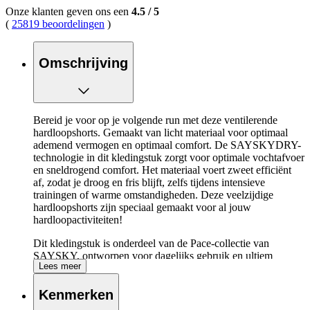
Onze klanten geven ons een
4.5
/
5
(
25819 beoordelingen
)
Omschrijving
Bereid je voor op je volgende run met deze ventilerende
hardloopshorts. Gemaakt van licht materiaal voor optimaal
ademend vermogen en optimaal comfort. De SAYSKYDRY-
technologie in dit kledingstuk zorgt voor optimale vochtafvoer
en sneldrogend comfort. Het materiaal voert zweet efficiënt
af, zodat je droog en fris blijft, zelfs tijdens intensieve
trainingen of warme omstandigheden. Deze veelzijdige
hardloopshorts zijn speciaal gemaakt voor al jouw
hardloopactiviteiten!
Dit kledingstuk is onderdeel van de Pace-collectie van
SAYSKY, ontworpen voor dagelijks gebruik en ultiem
Lees meer
comfort. De collectie biedt lichtgewicht, ademende en
zweetafvoerende materialen die je helpen om elke training of
Kenmerken
run stijlvol en moeiteloos door te komen.