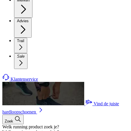
Merken
Advies
Trail
Sale
Klantenservice
Vind de juiste
hardloopschoenen
Zoek
Welk running product zoek je?