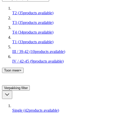
T2
(
35
products available
)
T3
(
35
products available
)
T4
(
34
products available
)
T1
(
33
products available
)
III / 39-42
(
10
products available
)
IV / 42-45
(
9
products available
)
Toon meer+
Verpakking
filter
Single
(
42
products available
)