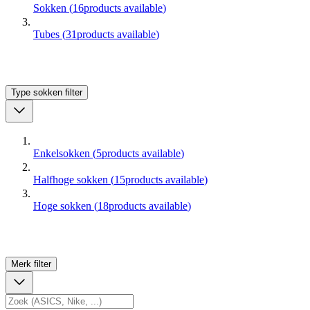
Sokken
(
16
products available
)
Tubes
(
31
products available
)
Type sokken
filter
Enkelsokken
(
5
products available
)
Halfhoge sokken
(
15
products available
)
Hoge sokken
(
18
products available
)
Merk
filter