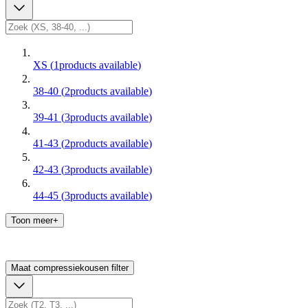
XS
(
1
products available
)
38-40
(
2
products available
)
39-41
(
3
products available
)
41-43
(
2
products available
)
42-43
(
3
products available
)
44-45
(
3
products available
)
Toon meer+
Maat compressiekousen
filter