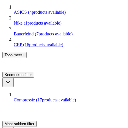
ASICS
(
4
products available
)
Nike
(
1
products available
)
Bauerfeind
(
7
products available
)
CEP
(
16
products available
)
Toon meer+
Kenmerken
filter
Compressie
(
17
products available
)
Maat sokken
filter