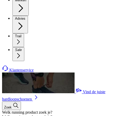
Merken
Advies
Trail
Sale
Klantenservice
Vind de juiste
hardloopschoenen
Zoek
Welk running product zoek je?