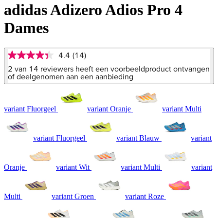
adidas Adizero Adios Pro 4
Dames
4.4
(14)
4.4
van
2 van 14 reviewers heeft een voorbeeldproduct ontvangen
5
of deelgenomen aan een aanbieding
sterren,
gemiddelde
scorewaarde.
Read
variant Fluorgeel
variant Oranje
variant Multi
14
Reviews.
Dezelfde
paginalink.
variant Fluorgeel
variant Blauw
variant
Oranje
variant Wit
variant Multi
variant
Multi
variant Groen
variant Roze