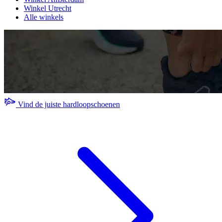
Winkel Utrecht
Alle winkels
Vind de juiste hardloopschoenen