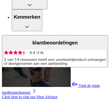
Kenmerken
klantbeoordelingen
4.4
(14)
4.4
van
2 van 14 reviewers heeft een voorbeeldproduct ontvangen
5
of deelgenomen aan een aanbieding
sterren,
gemiddelde
scorewaarde.
Read
14
Vind de juiste
Reviews.
Dezelfde
hardloopschoenen
paginalink.
Click here to visit our
Shoe Advisor