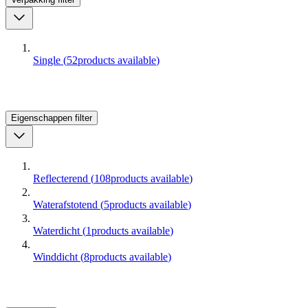
Single
(
52
products available
)
Eigenschappen
filter
Reflecterend
(
108
products available
)
Waterafstotend
(
5
products available
)
Waterdicht
(
1
products available
)
Winddicht
(
8
products available
)