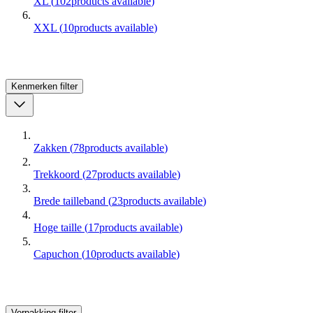
XL
(
102
products available
)
XXL
(
10
products available
)
Kenmerken
filter
Zakken
(
78
products available
)
Trekkoord
(
27
products available
)
Brede tailleband
(
23
products available
)
Hoge taille
(
17
products available
)
Capuchon
(
10
products available
)
Verpakking
filter