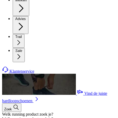
Merken
Advies
Trail
Sale
Klantenservice
Vind de juiste
hardloopschoenen
Zoek
Welk running product zoek je?