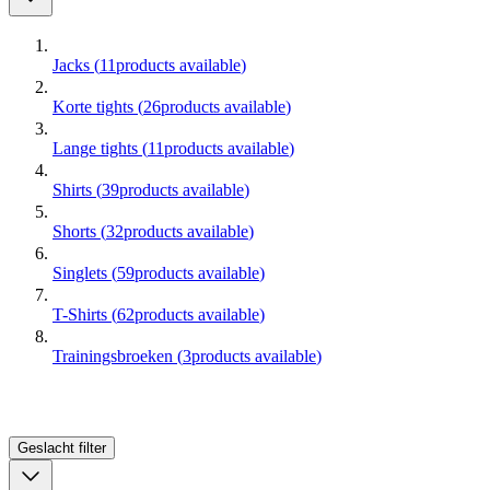
Jacks
(
11
products available
)
Korte tights
(
26
products available
)
Lange tights
(
11
products available
)
Shirts
(
39
products available
)
Shorts
(
32
products available
)
Singlets
(
59
products available
)
T-Shirts
(
62
products available
)
Trainingsbroeken
(
3
products available
)
Geslacht
filter