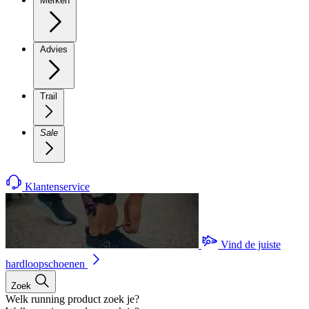
Merken
Advies
Trail
Sale
Klantenservice
Vind de juiste
hardloopschoenen
Zoek
Welk running product zoek je?