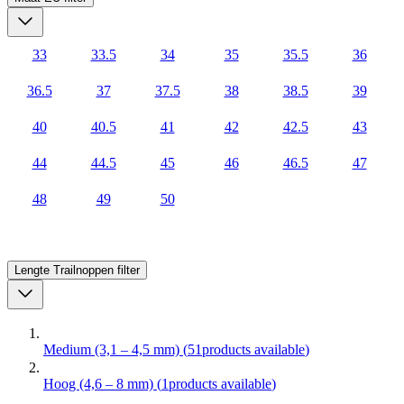
33
33.5
34
35
35.5
36
36.5
37
37.5
38
38.5
39
40
40.5
41
42
42.5
43
44
44.5
45
46
46.5
47
48
49
50
Lengte Trailnoppen
filter
Medium (3,1 – 4,5 mm)
(
51
products available
)
Hoog (4,6 – 8 mm)
(
1
products available
)