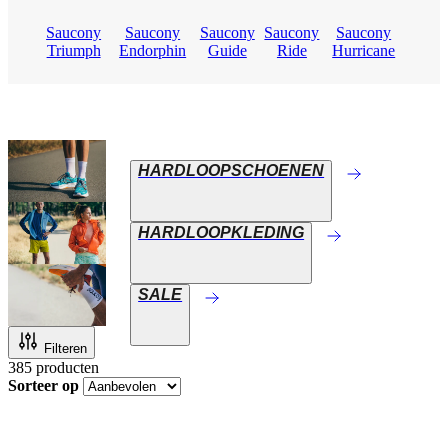
Saucony
Saucony
Saucony
Saucony
Saucony
Triumph
Endorphin
Guide
Ride
Hurricane
HARDLOOPSCHOENEN
HARDLOOPKLEDING
SALE
Filteren
385
producten
Sorteer op