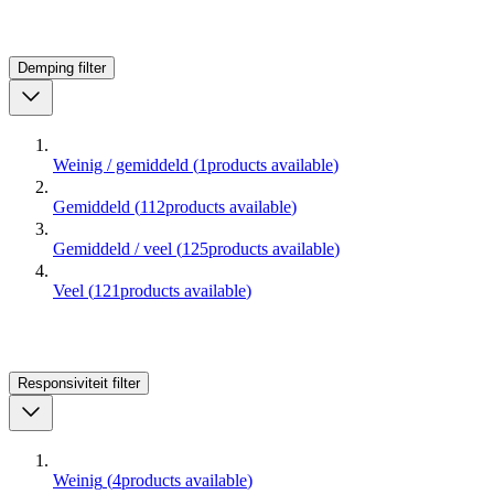
Demping
filter
Weinig / gemiddeld
(
1
products available
)
Gemiddeld
(
112
products available
)
Gemiddeld / veel
(
125
products available
)
Veel
(
121
products available
)
Responsiviteit
filter
Weinig
(
4
products available
)