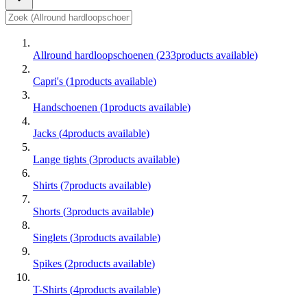
Allround hardloopschoenen
(
233
products available
)
Capri's
(
1
products available
)
Handschoenen
(
1
products available
)
Jacks
(
4
products available
)
Lange tights
(
3
products available
)
Shirts
(
7
products available
)
Shorts
(
3
products available
)
Singlets
(
3
products available
)
Spikes
(
2
products available
)
T-Shirts
(
4
products available
)