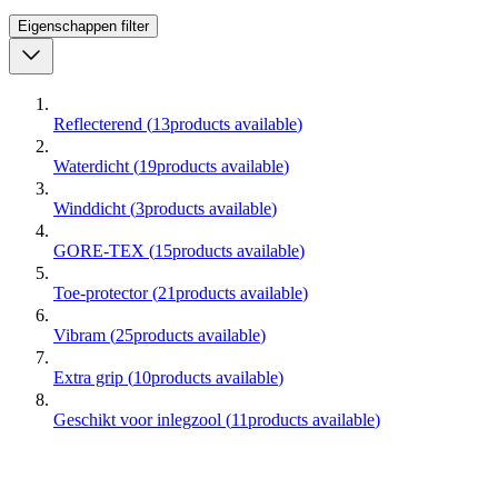
Eigenschappen
filter
Reflecterend
(
13
products available
)
Waterdicht
(
19
products available
)
Winddicht
(
3
products available
)
GORE-TEX
(
15
products available
)
Toe-protector
(
21
products available
)
Vibram
(
25
products available
)
Extra grip
(
10
products available
)
Geschikt voor inlegzool
(
11
products available
)