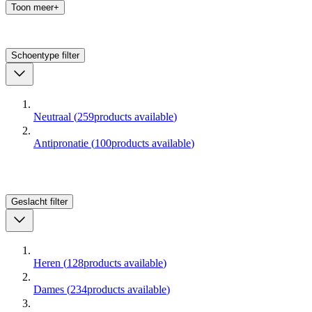
Toon meer+
Schoentype
filter
Neutraal
(
259
products available
)
Antipronatie
(
100
products available
)
Geslacht
filter
Heren
(
128
products available
)
Dames
(
234
products available
)