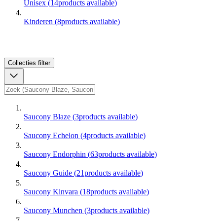
Unisex
(
14
products available
)
Kinderen
(
8
products available
)
Collecties
filter
Saucony Blaze
(
3
products available
)
Saucony Echelon
(
4
products available
)
Saucony Endorphin
(
63
products available
)
Saucony Guide
(
21
products available
)
Saucony Kinvara
(
18
products available
)
Saucony Munchen
(
3
products available
)