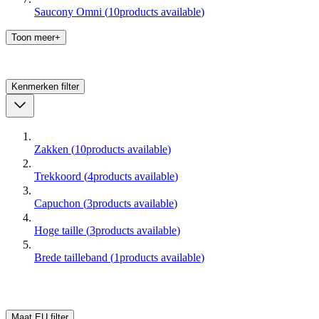
Saucony Omni
(
10
products available
)
Toon meer+
Kenmerken
filter
Zakken
(
10
products available
)
Trekkoord
(
4
products available
)
Capuchon
(
3
products available
)
Hoge taille
(
3
products available
)
Brede tailleband
(
1
products available
)
Maat EU
filter